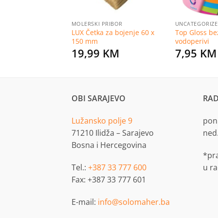
RIZED
MOLERSKI PRIBOR
UNCATEGORIZ
ovi 200 AX
LUX Četka za bojenje 60 x
Top Gloss bez
6
150 mm
vodoperivi
KM
19,99
KM
7,95
KM
OBI SARAJEVO
RAD
Lužansko polje 9
pon.
71210 Ilidža – Sarajevo
ned
Bosna i Hercegovina
*pr
Tel.:
+387 33 777 600
u r
Fax: +387 33 777 601
E-mail:
info@solomaher.ba