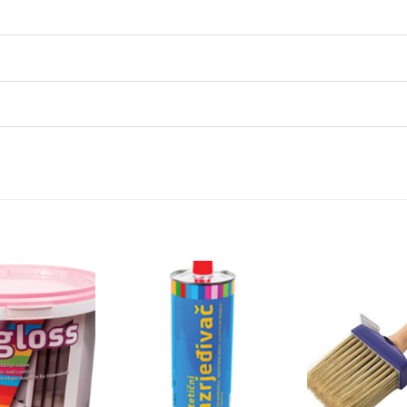
Dodaj
Dodaj
na
na
listu
listu
želja
želja