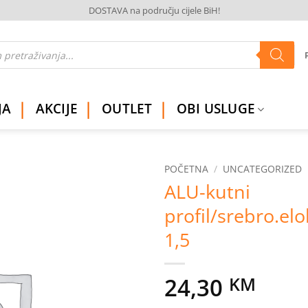
DOSTAVA na području cijele BiH!
JA
AKCIJE
OUTLET
OBI USLUGE
POČETNA
/
UNCATEGORIZED
ALU-kutni
Dodaj
profil/srebro.elo
na
listu
1,5
želja
24,30
KM