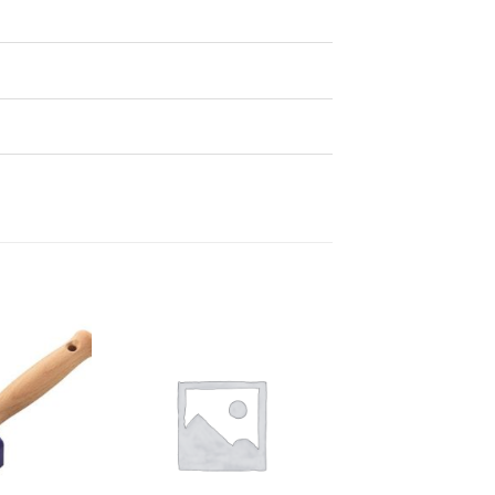
Dodaj
Dodaj
na
na
listu
listu
želja
želja