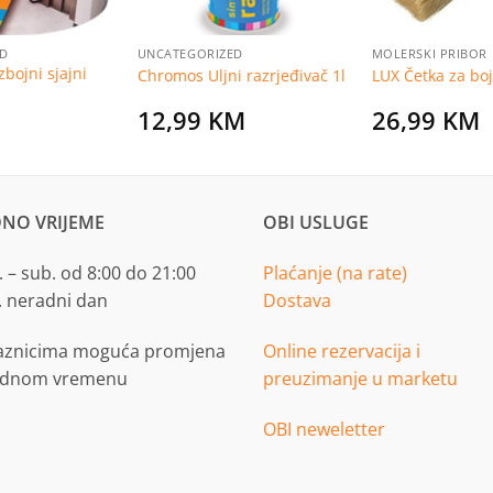
ED
UNCATEGORIZED
MOLERSKI PRIBOR
bojni sjajni
Chromos Uljni razrjeđivač 1l
LUX Četka za bo
12,99
KM
26,99
KM
NO VRIJEME
OBI USLUGE
 – sub. od 8:00 do 21:00
Plaćanje (na rate)
. neradni dan
Dostava
aznicima moguća promjena
Online rezervacija i
adnom vremenu
preuzimanje u marketu
OBI neweletter