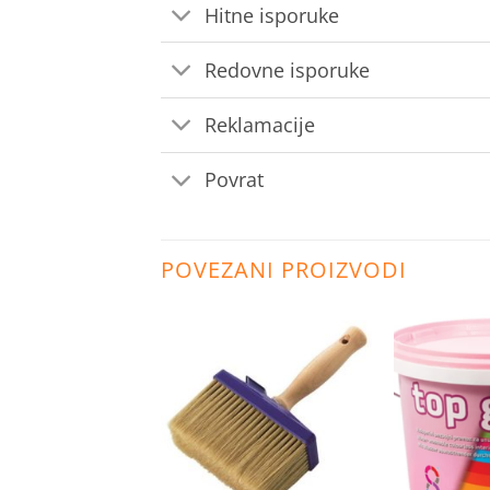
Hitne isporuke
Redovne isporuke
Reklamacije
Povrat
POVEZANI PROIZVODI
Dodaj
Dodaj
na
na
listu
listu
želja
želja