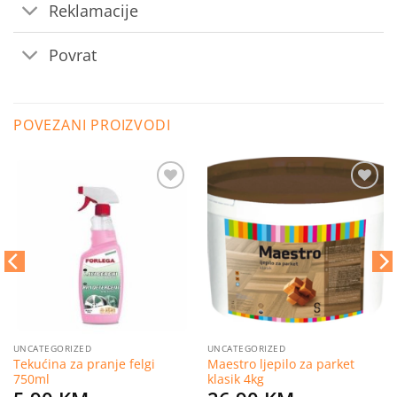
Reklamacije
Povrat
POVEZANI PROIZVODI
Dodaj
Dodaj
na
na
listu
listu
želja
želja
UNCATEGORIZED
UNCATEGORIZED
Tekućina za pranje felgi
Maestro ljepilo za parket
750ml
klasik 4kg