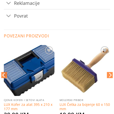
Reklamacije
Povrat
POVEZANI PROIZVODI
Dodaj
Dodaj
na
na
listu
listu
želja
želja
CJENIK KOFERI I SETOVI ALATA
MOLERSKI PRIBOR
LUX Kofer za alat 395 x 210 x
LUX Četka za bojenje 60 x 150
177 mm
mm