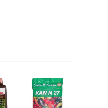
Dodaj
Dodaj
na
na
listu
listu
želja
želja