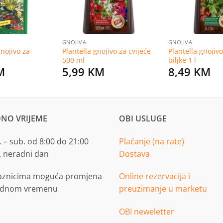
GNOJIVA
GNOJIVA
nojivo za
Plantella gnojivo za cvijeće
Plantella gnojiv
500 ml
biljke 1 l
M
5,99
KM
8,49
KM
NO VRIJEME
OBI USLUGE
 – sub. od 8:00 do 21:00
Plaćanje (na rate)
. neradni dan
Dostava
aznicima moguća promjena
Online rezervacija i
adnom vremenu
preuzimanje u marketu
OBI neweletter