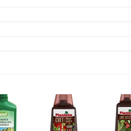
Dodaj
Dodaj
na
na
listu
listu
želja
želja