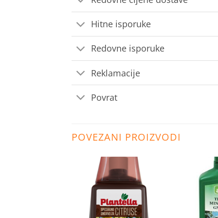
Hitne isporuke
Redovne isporuke
Reklamacije
Povrat
POVEZANI PROIZVODI
Dodaj
Dodaj
na
na
listu
listu
želja
želja