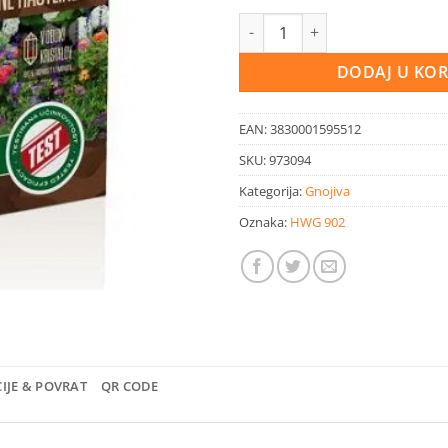
Gnojivo za ukrasne biljke 1 kg 
DODAJ U KO
EAN:
3830001595512
SKU:
973094
Kategorija:
Gnojiva
Oznaka:
HWG 902
IJE & POVRAT
QR CODE