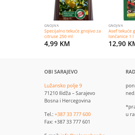
GNOJIVA
GNOJIVA
Specijalno tekuće gnojivo za
Asef tekuće g
 zelene biljke
citruse 250 ml
lončanice 1 l
Price
KM
–
7,50
KM
4,99
KM
12,90
K
range:
5,20 KM
through
7,50 KM
OBI SARAJEVO
RAD
Lužansko polje 9
pon.
71210 Ilidža – Sarajevo
ned
Bosna i Hercegovina
*pr
Tel.:
+387 33 777 600
u r
Fax: +387 33 777 601