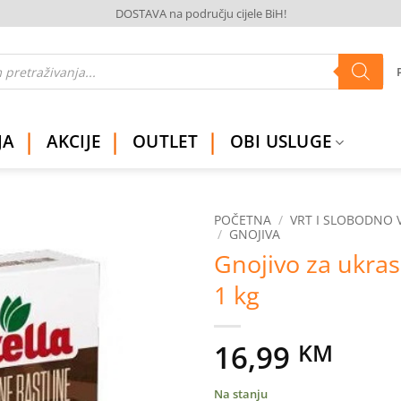
DOSTAVA na području cijele BiH!
JA
AKCIJE
OUTLET
OBI USLUGE
POČETNA
/
VRT I SLOBODNO 
/
GNOJIVA
Gnojivo za ukras
Dodaj
na
1 kg
listu
želja
16,99
KM
Na stanju