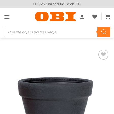
Skip
DOSTAVA na području cijele BiH!
to
content
Products
search
Dodaj
na
listu
želja