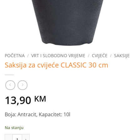
POČETNA
/
VRT I SLOBODNO VRIJEME
/
CVIJEĆE
/
SAKSIJE
Saksija za cvijeće CLASSIC 30 cm
13,90
KM
Boja: Antracit, Kapacitet: 10l
Na stanju
Saksija za cvijeće CLASSIC 30 cm količina