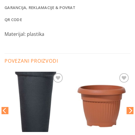
GARANCIJA, REKLAMACIJE & POVRAT
QR CODE
Materijal: plastika
POVEZANI PROIZVODI
Dodaj
Dodaj
na
na
listu
listu
želja
želja