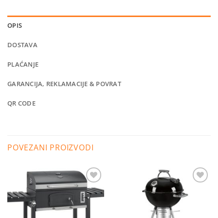
OPIS
DOSTAVA
PLAĆANJE
GARANCIJA, REKLAMACIJE & POVRAT
QR CODE
POVEZANI PROIZVODI
Dodaj
Dodaj
na
na
listu
listu
želja
želja