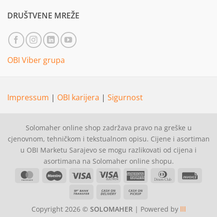
DRUŠTVENE MREŽE
OBI Viber grupa
Impressum
|
OBI karijera
|
Sigurnost
Solomaher online shop zadržava pravo na greške u
cjenovnom, tehničkom i tekstualnom opisu. Cijene i asortiman
u OBI Marketu Sarajevo se mogu razlikovati od cijena i
asortimana na Solomaher online shopu.
MasterCard
Maestro
Visa
Visa
American
Dinners
Invoi
Electron
Express
Club
Bank
Cash
Cash
Transfer
On
on
Copyright 2026 ©
SOLOMAHER
| Powered by
lll
Delivery
Pickup