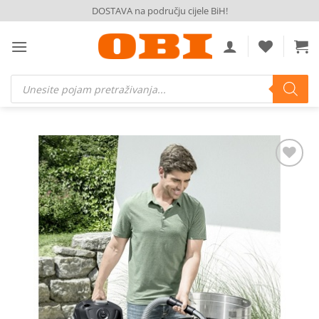
Skip
DOSTAVA na području cijele BiH!
to
content
Products
search
Dodaj
na
listu
želja