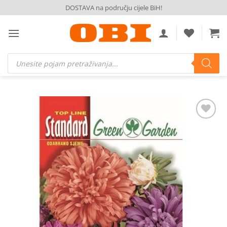
Skip
DOSTAVA na području cijele BiH!
to
content
Products
search
Dodaj
na
listu
želja