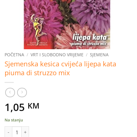
POČETNA
/
VRT I SLOBODNO VRIJEME
/
SJEMENA
Sjemenska kesica cvijeća lijepa kata
piuma di struzzo mix
1,05
KM
Na stanju
Sjemenska kesica cvijeća lijepa kata piuma di struzzo mix količ