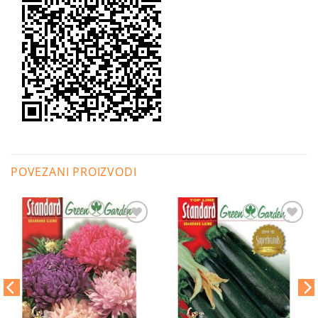
POVEZANI PROIZVODI
Dodaj
Dodaj
na
na
listu
listu
želja
želja