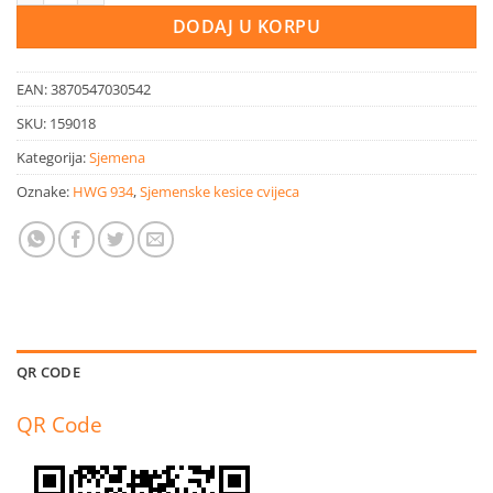
DODAJ U KORPU
EAN:
3870547030542
SKU:
159018
Kategorija:
Sjemena
Oznake:
HWG 934
,
Sjemenske kesice cvijeca
QR CODE
QR Code