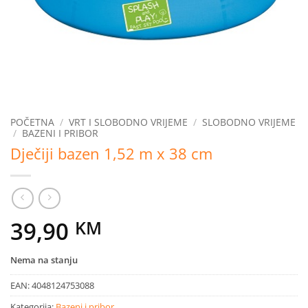
POČETNA
/
VRT I SLOBODNO VRIJEME
/
SLOBODNO VRIJEME
/
BAZENI I PRIBOR
Dječiji bazen 1,52 m x 38 cm
39,90
KM
Nema na stanju
EAN:
4048124753088
Kategorija:
Bazeni i pribor