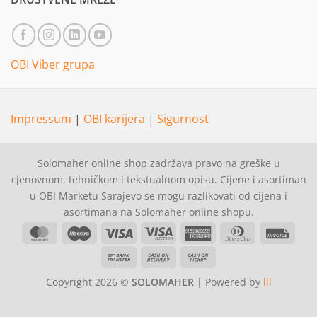
OBI Viber grupa
Impressum
|
OBI karijera
|
Sigurnost
Solomaher online shop zadržava pravo na greške u
cjenovnom, tehničkom i tekstualnom opisu. Cijene i asortiman
u OBI Marketu Sarajevo se mogu razlikovati od cijena i
asortimana na Solomaher online shopu.
MasterCard
Maestro
Visa
Visa
American
Dinners
Invoi
Electron
Express
Club
Bank
Cash
Cash
Transfer
On
on
Copyright 2026 ©
SOLOMAHER
| Powered by
lll
Delivery
Pickup