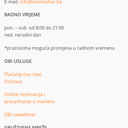
E-mail:
info@solomaher.ba
RADNO VRIJEME
pon. – sub. od 8:00 do 21:00
ned. neradni dan
*praznicima moguća promjena u radnom vremenu
OBI USLUGE
Plaćanje (na rate)
Dostava
Online rezervacija i
preuzimanje u marketu
OBI neweletter
DRUŠTVENE MREŽE