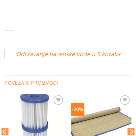
Održavanje bazenske vode u 5 koraka
POVEZANI PROIZVODI
-20%
Dodaj
Dodaj
na
na
listu
listu
želja
želja