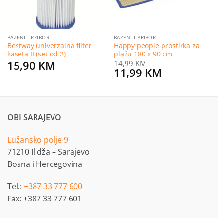
BAZENI I PRIBOR
BAZENI I PRIBOR
Bestway univerzalna filter
Happy people prostirka za
kaseta II (set od 2)
plažu 180 x 90 cm
15,90
KM
14,99
KM
Original
Current
11,99
KM
price
price
was:
is:
14,99 KM.
11,99 KM.
OBI SARAJEVO
Lužansko polje 9
71210 Ilidža – Sarajevo
Bosna i Hercegovina
Tel.:
+387 33 777 600
Fax: +387 33 777 601