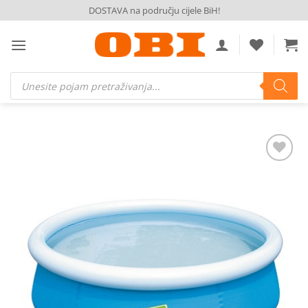
Skip
DOSTAVA na području cijele BiH!
to
content
Products
search
Dodaj
na
listu
želja