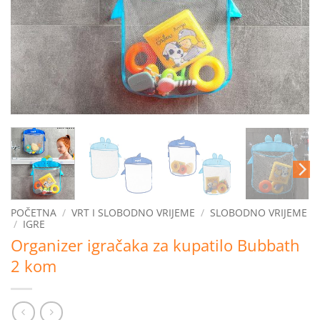
POČETNA
/
VRT I SLOBODNO VRIJEME
/
SLOBODNO VRIJEME
/
IGRE
Organizer igračaka za kupatilo Bubbath
2 kom