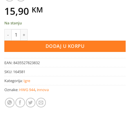
15,90
KM
Na stanju
Organizer igračaka za kupatilo Bubbath 2 kom količina
DODAJ U KORPU
EAN:
8435527823832
SKU:
164581
Kategorija:
Igre
Oznake:
HWG 944
,
innova