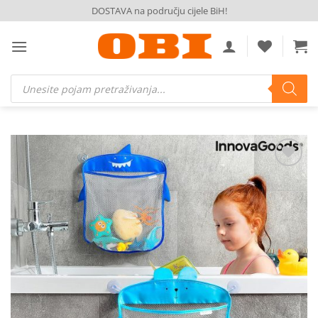
Skip
DOSTAVA na području cijele BiH!
to
content
Products
search
Dodaj
na
listu
želja