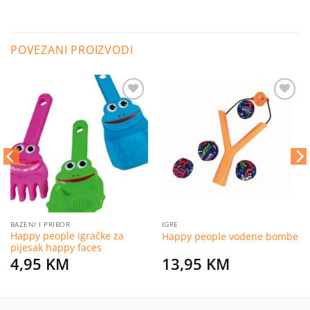
POVEZANI PROIZVODI
Dodaj
Dodaj
na
na
listu
listu
želja
želja
BAZENI I PRIBOR
IGRE
Happy people igračke za
Happy people vodene bombe
pijesak happy faces
4,95
KM
13,95
KM