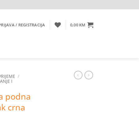
PRIJAVA / REGISTRACIJA
0,00
KM
VRIJEME
/
ANJE I
na podna
ak crna