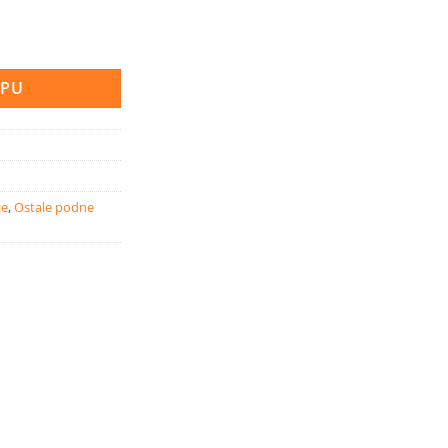
a za travnjak crna količina
RPU
je
,
Ostale podne