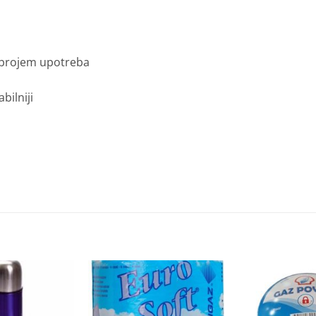
 brojem upotreba
bilniji
Dodaj
Dodaj
na
na