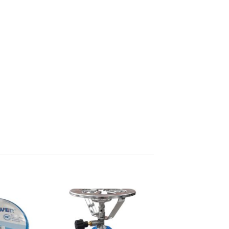
Dodaj
Dodaj
na
na