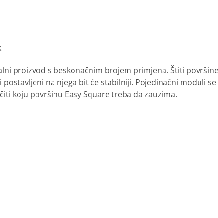
k
rzalni proizvod s beskonačnim brojem primjena.
Štiti površin
ostavljeni na njega bit će stabilniji. Pojedinačni moduli se
iti koju površinu Easy Square treba da zauzima.