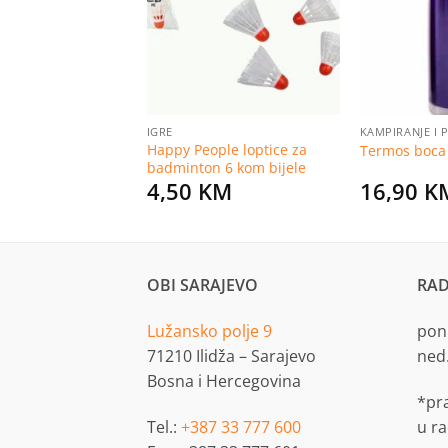
listu
listu
želja
želja
 I PLANINARENJE
IGRE
KAMPIRANJE I 
 plinsko kuhalo
Happy People loptice za
Termos boca
cro Plus
badminton 6 kom bijele
KM
4,50
KM
16,90
K
OBI SARAJEVO
RAD
Lužansko polje 9
pon.
71210 Ilidža – Sarajevo
ned
Bosna i Hercegovina
*pr
Tel.:
+387 33 777 600
u r