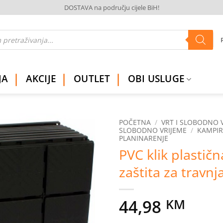
DOSTAVA na području cijele BiH!
JA
AKCIJE
OUTLET
OBI USLUGE
POČETNA
/
VRT I SLOBODNO 
SLOBODNO VRIJEME
/
KAMPIR
PLANINARENJE
Dodaj
PVC klik plastič
na
listu
zaštita za travnj
želja
44,98
KM