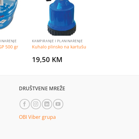
listu
listu
želja
želja
NINARENJE
KAMPIRANJE I PLANINARENJE
GP 500 gr
Kuhalo plinsko na kartušu
19,50
KM
DRUŠTVENE MREŽE
OBI Viber grupa