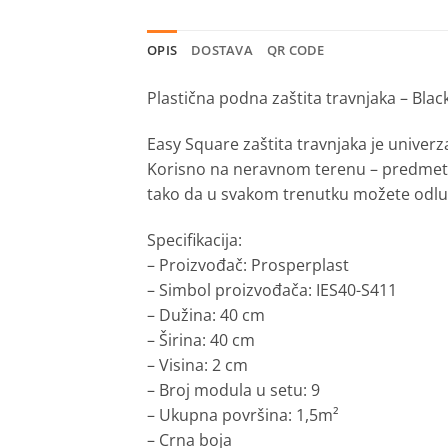
OPIS
DOSTAVA
QR CODE
Plastična podna zaštita travnjaka – Blac
Easy Square zaštita travnjaka je unive
Korisno na neravnom terenu – predmeti p
tako da u svakom trenutku možete odluč
Specifikacija:
– Proizvođač: Prosperplast
– Simbol proizvođača: IES40-S411
– Dužina: 40 cm
– Širina: 40 cm
– Visina: 2 cm
– Broj modula u setu: 9
– Ukupna površina: 1,5m²
– Crna boja