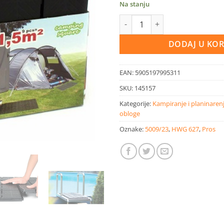
Na stanju
PVC klik plastična podna zaštit
DODAJ U KO
EAN:
5905197995311
SKU:
145157
Kategorije:
Kampiranje i planinaren
obloge
Oznake:
5009/23
,
HWG 627
,
Pros