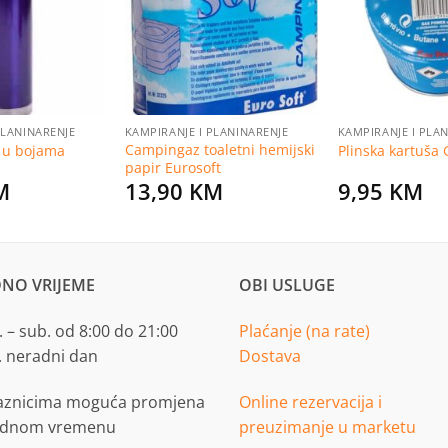
listu
listu
želja
želja
PLANINARENJE
KAMPIRANJE I PLANINARENJE
KAMPIRANJE I PLA
Campingaz toaletni hemijski
 u bojama
Plinska kartuša 
papir Eurosoft
M
13,90
KM
9,95
KM
NO VRIJEME
OBI USLUGE
 – sub. od 8:00 do 21:00
Plaćanje (na rate)
. neradni dan
Dostava
aznicima moguća promjena
Online rezervacija i
adnom vremenu
preuzimanje u marketu