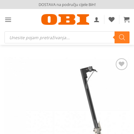
Skip
DOSTAVA na području cijele BiH!
to
content
Products
search
Dodaj
na
listu
želja