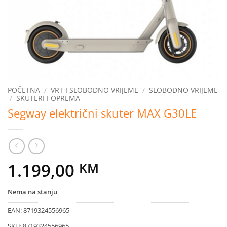
POČETNA
/
VRT I SLOBODNO VRIJEME
/
SLOBODNO VRIJEME
/
SKUTERI I OPREMA
Segway električni skuter MAX G30LE
1.199,00
KM
Nema na stanju
EAN:
8719324556965
SKU:
8719324556965