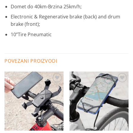
Domet do 40km-Brzina 25km/h;
Electronic & Regenerative brake (back) and drum
brake (front);
10”Tire Pneumatic
POVEZANI PROIZVODI
Dodaj
Dodaj
na
na
listu
listu
želja
želja