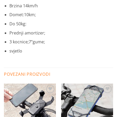
Brzina 14km/h
Domet:10km;
Do 50kg:
Prednji amortizer;
3 kocnice;7”gume;
svjetlo
POVEZANI PROIZVODI
Dodaj
Dodaj
na
na
listu
listu
želja
želja