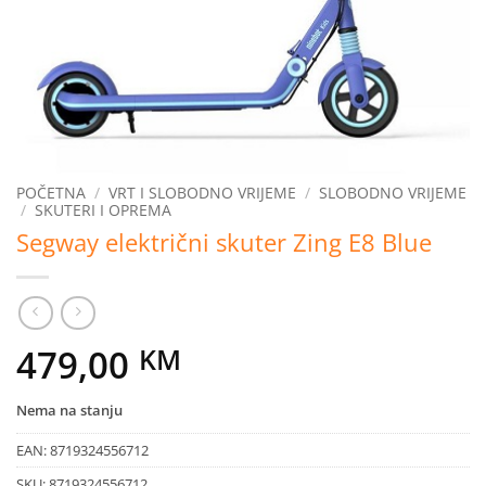
POČETNA
/
VRT I SLOBODNO VRIJEME
/
SLOBODNO VRIJEME
/
SKUTERI I OPREMA
Segway električni skuter Zing E8 Blue
479,00
KM
Nema na stanju
EAN:
8719324556712
SKU:
8719324556712