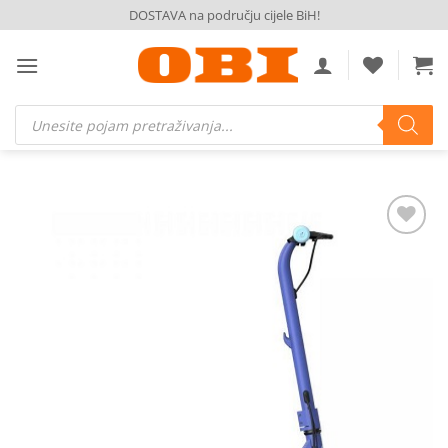
Skip
DOSTAVA na području cijele BiH!
to
content
Products
search
Dodaj
na
listu
želja