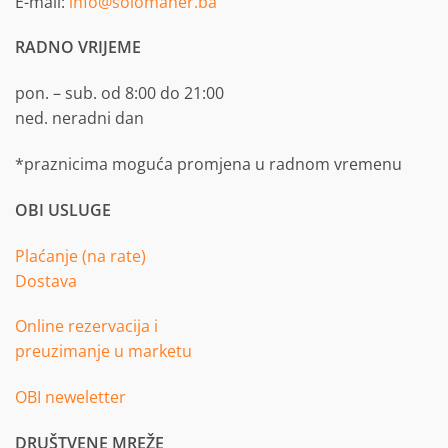
E-mail:
info@solomaher.ba
RADNO VRIJEME
pon. – sub. od 8:00 do 21:00
ned. neradni dan
*praznicima moguća promjena u radnom vremenu
OBI USLUGE
Plaćanje (na rate)
Dostava
Online rezervacija i
preuzimanje u marketu
OBI neweletter
DRUŠTVENE MREŽE