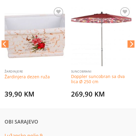
Dodaj
Dodaj
na
na
listu
listu
želja
želja
ŽARDINJERE
SUNCOBRANI
Doppler suncobran sa dva
Žardinjera dezen ruža
lica Ø 250 cm
39,90
KM
269,90
KM
OBI SARAJEVO
Lužansko polje 9