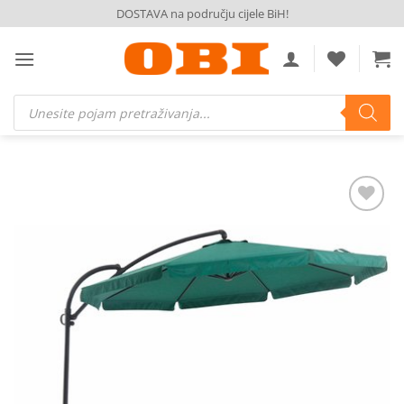
Skip
DOSTAVA na području cijele BiH!
to
content
Products
search
Dodaj
na
listu
želja