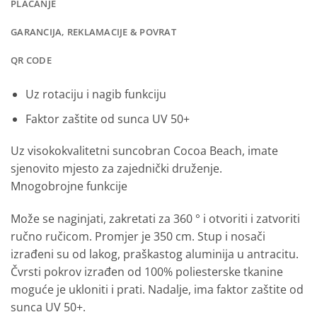
PLAĆANJE
GARANCIJA, REKLAMACIJE & POVRAT
QR CODE
Uz rotaciju i nagib funkciju
Faktor zaštite od sunca UV 50+
Uz visokokvalitetni suncobran Cocoa Beach, imate
sjenovito mjesto za zajednički druženje.
Mnogobrojne funkcije
Može se naginjati, zakretati za 360 ° i otvoriti i zatvoriti
ručno ručicom.
Promjer je 350 cm.
Stup i nosači
izrađeni su od lakog, praškastog aluminija u antracitu.
Čvrsti pokrov izrađen od 100% poliesterske tkanine
moguće je ukloniti i prati.
Nadalje, ima faktor zaštite od
sunca UV 50+.