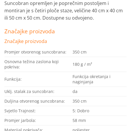
Suncobran opremljen je poprečnim postoljem i
montiran je s četiri ploče staze, veličine 40 cm x 40 cm
ili 50 cm x 50 cm.
Dostupne su odvojeno.
Značajke proizvoda
Značajke proizvoda
Promjer otvorenog suncobrana:
350 cm
Osnovna težina zaslona koji
180 g / m²
pokriva:
Funkcija okretanja i
Funkcija:
naginjanja
Uklj.
stalak za suncobran:
da
Duljina otvorenog suncobrana:
350 cm
Svjetlo Trajnost:
5: Dobro
Promjer jarbola:
58 mm
Materijal pokrivača:
poliester