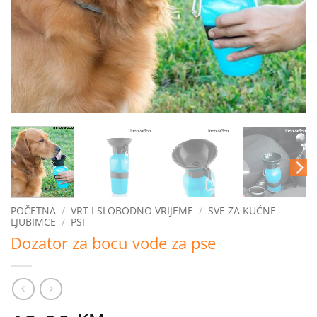
POČETNA
/
VRT I SLOBODNO VRIJEME
/
SVE ZA KUĆNE
LJUBIMCE
/
PSI
Dozator za bocu vode za pse