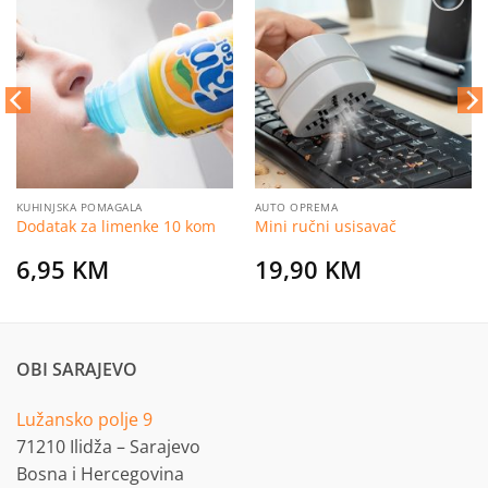
Dodaj
Dodaj
na
na
listu
listu
želja
želja
KUHINJSKA POMAGALA
AUTO OPREMA
Dodatak za limenke 10 kom
Mini ručni usisavač
6,95
KM
19,90
KM
OBI SARAJEVO
Lužansko polje 9
71210 Ilidža – Sarajevo
Bosna i Hercegovina