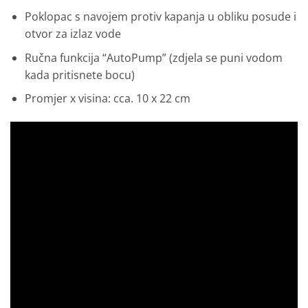
Poklopac s navojem protiv kapanja u obliku posude i
otvor za izlaz vode
Ručna funkcija “AutoPump” (zdjela se puni vodom
kada pritisnete bocu)
Promjer x visina: cca. 10 x 22 cm