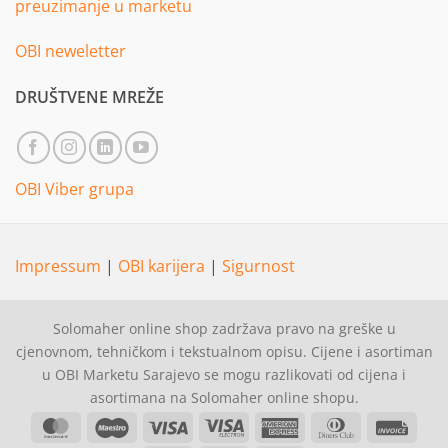
preuzimanje u marketu
OBI neweletter
DRUŠTVENE MREŽE
OBI Viber grupa
Impressum
|
OBI karijera
|
Sigurnost
Solomaher online shop zadržava pravo na greške u
cjenovnom, tehničkom i tekstualnom opisu. Cijene i asortiman
u OBI Marketu Sarajevo se mogu razlikovati od cijena i
asortimana na Solomaher online shopu.
MasterCard
Maestro
Visa
Visa
American
Dinners
Invoi