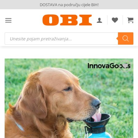
Skip
DOSTAVA na području cijele BiH!
to
content
Products
search
Dodaj
na
listu
želja