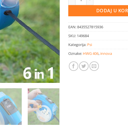
DODAJ U KO
EAN:
8435527815936
SKU:
149684
Kategorija:
Psi
Oznake:
HWG 406
,
innova