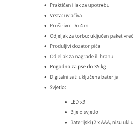
Praktičan i lak za upotrebu
Vrsta: uvlačiva
Proširivo: Do ​​4 m
Odjeljak za torbu: uključen paket vreć
Produljivi dozator pića
Odjeljak za nagrade ili hranu
Pogodno za pse do 35 kg
Digitalni sat: uključena baterija
Svjetlo:
LED x3
Bijelo svjetlo
Baterijski (2 x AAA, nisu uklj