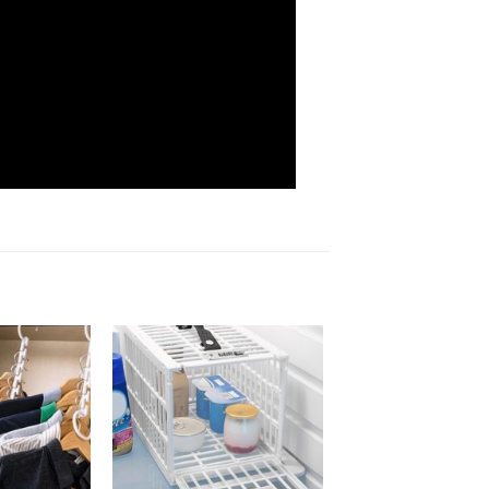
Dodaj
Dodaj
na
na
listu
listu
želja
želja