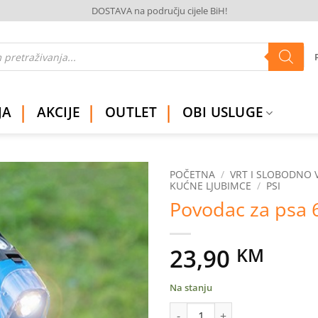
DOSTAVA na području cijele BiH!
JA
AKCIJE
OUTLET
OBI USLUGE
POČETNA
/
VRT I SLOBODNO 
KUĆNE LJUBIMCE
/
PSI
Povodac za psa
Dodaj
na
listu
želja
23,90
KM
Na stanju
Povodac za psa 6u1 4m količin