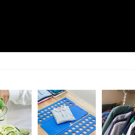
Dodaj
Dodaj
na
na
listu
listu
želja
želja