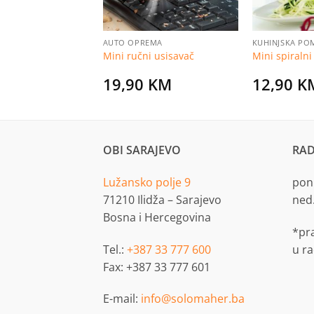
OTPATKE
AUTO OPREMA
KUHINJSKA PO
e za otpatke
Mini ručni usisavač
Mini spiralni
KM
19,90
KM
12,90
K
OBI SARAJEVO
RAD
Lužansko polje 9
pon.
71210 Ilidža – Sarajevo
ned
Bosna i Hercegovina
*pr
Tel.:
+387 33 777 600
u r
Fax: +387 33 777 601
E-mail:
info@solomaher.ba