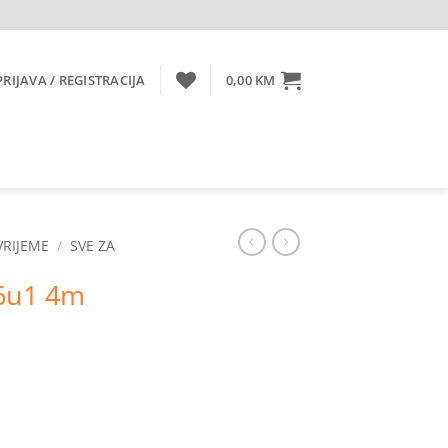
PRIJAVA / REGISTRACIJA
0,00
KM
VRIJEME
/
SVE ZA
 6u1 4m
a