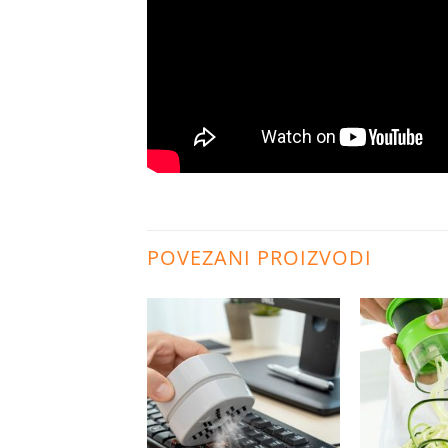
POVEZANI PROIZVODI
Dodaj
Dodaj
na
na
listu
listu
želja
želja