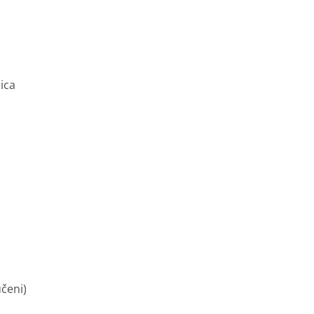
ica
učeni)