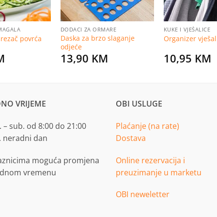
MAGALA
DODACI ZA ORMARE
KUKE I VJEŠALICE
Daska za brzo slaganje
 rezač povrća
Organizer vješal
odjeće
M
13,90
KM
10,95
KM
NO VRIJEME
OBI USLUGE
 – sub. od 8:00 do 21:00
Plaćanje (na rate)
. neradni dan
Dostava
aznicima moguća promjena
Online rezervacija i
adnom vremenu
preuzimanje u marketu
OBI neweletter