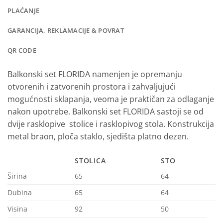
PLAĆANJE
GARANCIJA, REKLAMACIJE & POVRAT
QR CODE
Balkonski set FLORIDA namenjen je opremanju
otvorenih i zatvorenih prostora i zahvaljujući
mogućnosti sklapanja, veoma je praktičan za odlaganje
nakon upotrebe. Balkonski set FLORIDA sastoji se od
dvije rasklopive stolice i rasklopivog stola. Konstrukcija
metal braon, ploča staklo, sjedišta platno dezen.
STOLICA
STO
Širina
65
64
Dubina
65
64
Visina
92
50