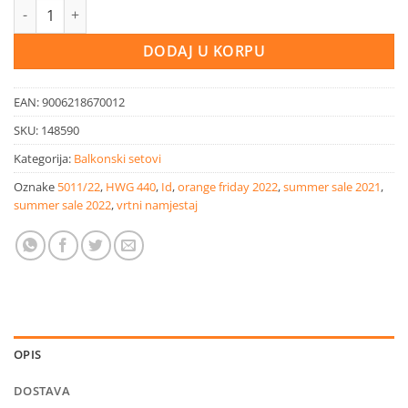
Balkonski set Florida 3/1 količina
DODAJ U KORPU
EAN:
9006218670012
SKU:
148590
Kategorija:
Balkonski setovi
Oznake
5011/22
,
HWG 440
,
Id
,
orange friday 2022
,
summer sale 2021
,
summer sale 2022
,
vrtni namjestaj
OPIS
DOSTAVA