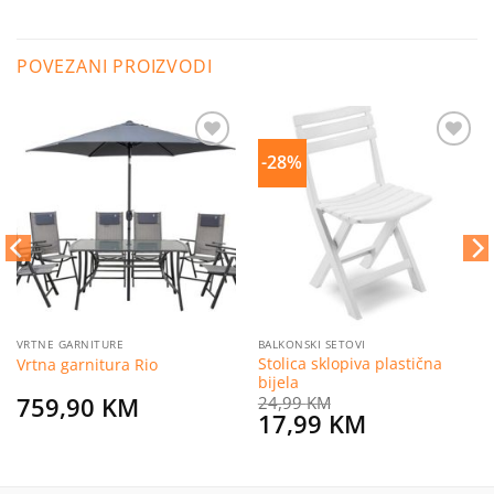
POVEZANI PROIZVODI
-28%
Dodaj
Dodaj
na
na
listu
listu
želja
želja
VRTNE GARNITURE
BALKONSKI SETOVI
Stolica sklopiva plastična
Vrtna garnitura Rio
bijela
759,90
KM
24,99
KM
Original
Current
17,99
KM
price
price
was:
is: