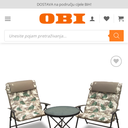
Skip
DOSTAVA na području cijele BiH!
to
content
Products
search
Dodaj
na
listu
želja