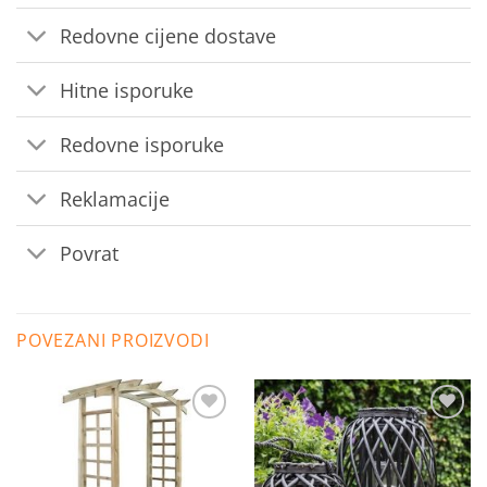
Redovne cijene dostave
Hitne isporuke
Redovne isporuke
Reklamacije
Povrat
POVEZANI PROIZVODI
Dodaj
Dodaj
na
na
listu
listu
želja
želja