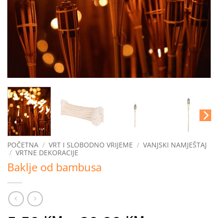
POČETNA
/
VRT I SLOBODNO VRIJEME
/
VANJSKI NAMJEŠTAJ
/
VRTNE DEKORACIJE
Baklje od bambusa