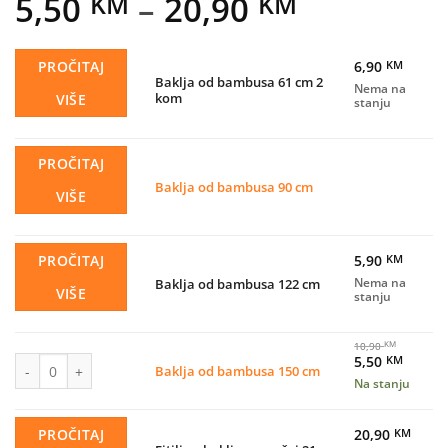
Price
5,50
–
20,90
KM
KM
range:
5,50 KM
PROČITAJ
6,90
KM
Baklja od bambusa 61 cm 2
Nema na
through
kom
VIŠE
stanju
20,90 KM
PROČITAJ
Baklja od bambusa 90 cm
VIŠE
PROČITAJ
5,90
KM
Baklja od bambusa 122 cm
Nema na
VIŠE
stanju
10,90
KM
Baklja od bambusa 150 cm količina
Original
Curren
5,50
KM
Baklja od bambusa 150 cm
price
price
Na stanju
was:
is:
10,90 KM.
5,50 K
PROČITAJ
20,90
KM