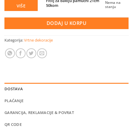
Fitilj za baklju pamučni 21cm
Nema na
50kom
VIŠE
stanju
DODAJ U KORPU
Kategorija:
Vrtne dekoracije
DOSTAVA
PLAĆANJE
GARANCIJA, REKLAMACIJE & POVRAT
QR CODE