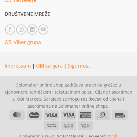
OBI neweletter
DRUŠTVENE MREŽE
OBI Viber grupa
Impressum
|
OBI karijera
|
Sigurnost
Solomaher online shop zadržava pravo na greške u
cjenovnom, tehničkom i tekstualnom opisu. Cijene i asortiman
u OBI Marketu Sarajevo se mogu razlikovati od cijena i
asortimana na Solomaher online shopu.
MasterCard
Maestro
Visa
Visa
American
Dinners
Invoi
Electron
Express
Club
Bank
Cash
Cash
Transfer
On
on
Copyright 2026 ©
SOLOMAHER
| Powered by
lll