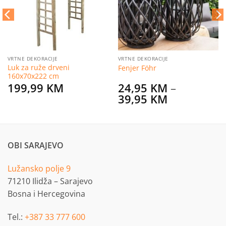
VRTNE DEKORACIJE
VRTNE DEKORACIJE
Luk za ruže drveni
Fenjer Föhr
160x70x222 cm
199,99
KM
24,95
KM
–
Price
39,95
KM
range:
24,95 KM
through
39,95 KM
OBI SARAJEVO
Lužansko polje 9
71210 Ilidža – Sarajevo
Bosna i Hercegovina
Tel.:
+387 33 777 600