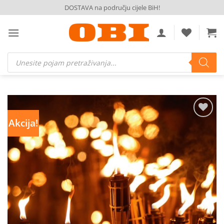
Skip
DOSTAVA na području cijele BiH!
to
content
Products
search
Akcija!
Dodaj
na
listu
želja