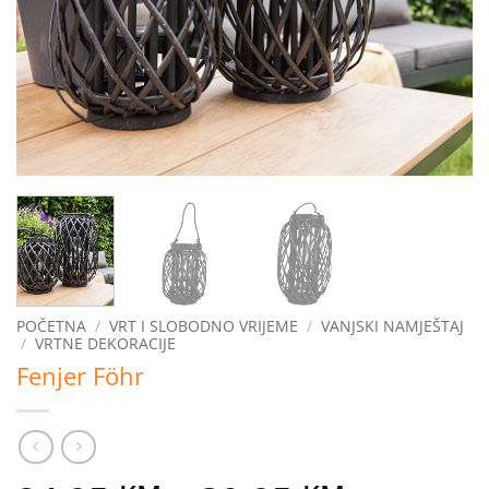
POČETNA
/
VRT I SLOBODNO VRIJEME
/
VANJSKI NAMJEŠTAJ
/
VRTNE DEKORACIJE
Fenjer Föhr