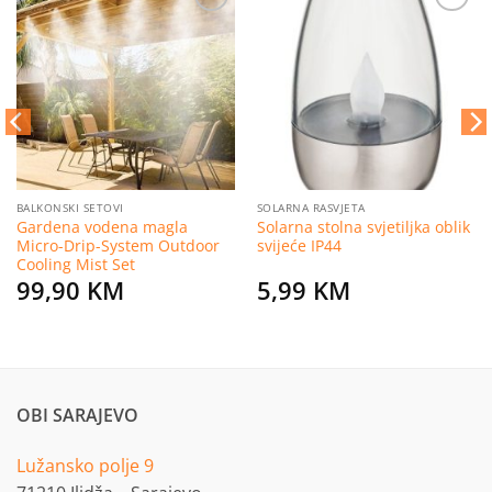
Dodaj
Dodaj
na
na
listu
listu
želja
želja
BALKONSKI SETOVI
SOLARNA RASVJETA
Gardena vodena magla
Solarna stolna svjetiljka oblik
Micro-Drip-System Outdoor
svijeće IP44
Cooling Mist Set
99,90
KM
5,99
KM
OBI SARAJEVO
Lužansko polje 9