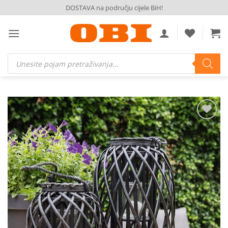
Skip
DOSTAVA na području cijele BiH!
to
content
Products
search
Dodaj
na
listu
želja