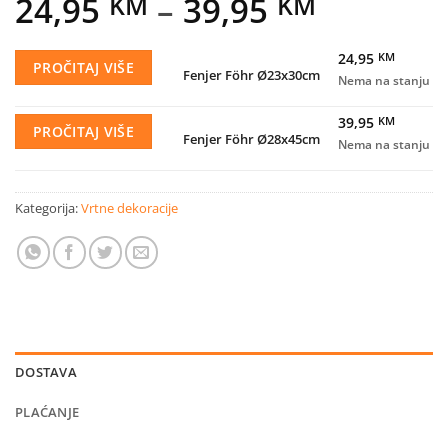
Price
24,95
–
39,95
KM
KM
range:
24,95
KM
24,95 K
PROČITAJ VIŠE
Fenjer Föhr Ø23x30cm
Nema na stanju
through
39,95
KM
39,95 K
PROČITAJ VIŠE
Fenjer Föhr Ø28x45cm
Nema na stanju
Kategorija:
Vrtne dekoracije
DOSTAVA
PLAĆANJE