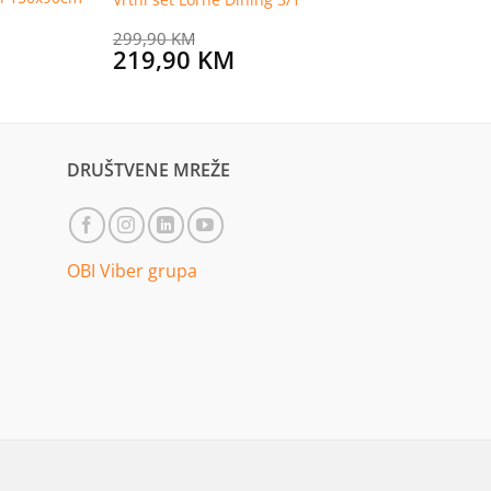
M
299,90
KM
Original
Current
219,90
KM
price
price
was:
is:
299,90 KM.
219,90 KM.
DRUŠTVENE MREŽE
OBI Viber grupa