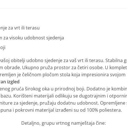
e za vrt ili terasu
om za visoku udobnost sjedenja
oji
ašoj obitelji udobno sjedenje za vaš vrt ili terasu. Stabilna
obrade. Ukupno pruža prostor za četiri osobe. U kompletu je
Opremljen je čeličnom pločom stola koja impresionira svojo
an izgled
tenog pruća širokog oka u prirodnoj boji. Dodatno je kombin
nu bazu. Korišteni materijali odlikuju se dugotrajnim i otpor
 garniture za sjedenje, pružaju dodatnu udobnost. Opremljene
spuna i pokrovni materijal izrađeni su od 100% poliestera.
Detaljno, grupu vrtnog namještaja čine: