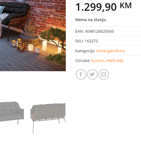
1.299,90
KM
Nema na stanju
EAN:
4048126620043
SKU:
163273
Kategorija:
Vrtne garniture
Oznake:
Eurom
,
HWG 444