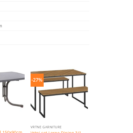
m
-27%
Dodaj
Dodaj
na
na
listu
listu
želja
želja
VRTNE GARNITURE
tol 150x90cm
Vrtni set Lorne Dining 3/1