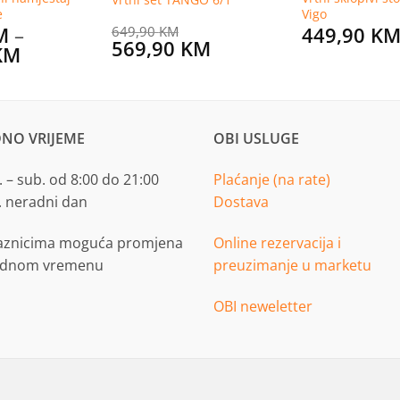
e
Vigo
M
–
449,90
K
649,90
KM
Original
Current
569,90
KM
Price
KM
price
price
range:
was:
is:
29,90 KM
649,90 KM.
569,90 KM.
through
269,90 KM
NO VRIJEME
OBI USLUGE
 – sub. od 8:00 do 21:00
Plaćanje (na rate)
. neradni dan
Dostava
aznicima moguća promjena
Online rezervacija i
adnom vremenu
preuzimanje u marketu
OBI neweletter