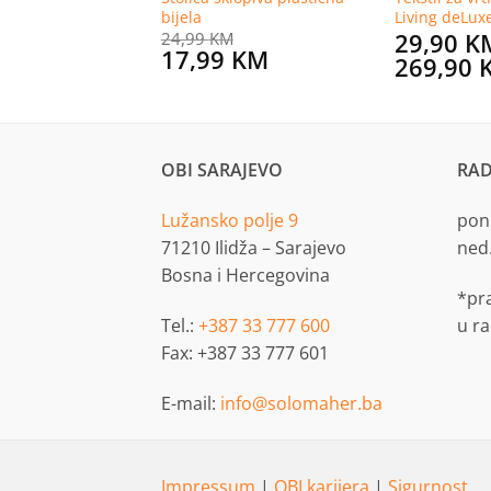
bijela
Living deLux
KM
29,90
K
24,99
KM
Original
Current
17,99
KM
269,90
price
price
was:
is:
24,99 KM.
17,99 KM.
OBI SARAJEVO
RAD
Lužansko polje 9
pon.
71210 Ilidža – Sarajevo
ned
Bosna i Hercegovina
*pr
Tel.:
+387 33 777 600
u r
Fax: +387 33 777 601
E-mail:
info@solomaher.ba
Impressum
|
OBI karijera
|
Sigurnost