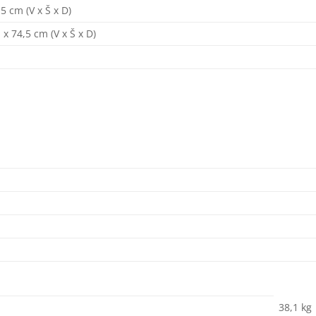
5 cm (V x Š x D)
x 74,5 cm (V x Š x D)
38,1 kg