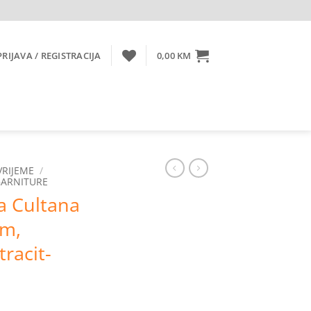
PRIJAVA / REGISTRACIJA
0,00
KM
VRIJEME
/
GARNITURE
a Cultana
om,
tracit-