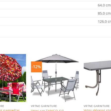
64,0
cm
85,0
cm
126,0
c
-12%
Dodaj
Dodaj
na
na
listu
listu
želja
želja
URE
VRTNE GARNITURE
VRTNE GARNITURE
tni namještaj
Vrtni sklopivi s
Vrtni set TANGO 6/1