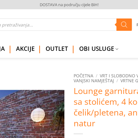
DOSTAVA na području cijele BiH!
JA
AKCIJE
OUTLET
OBI USLUGE
POČETNA
/
VRT I SLOBODNO 
VANJSKI NAMJEŠTAJ
/
VRTNE 
Lounge garnitur
Dodaj
na
sa stolićem, 4 k
listu
želja
čelik/pletena, an
natur