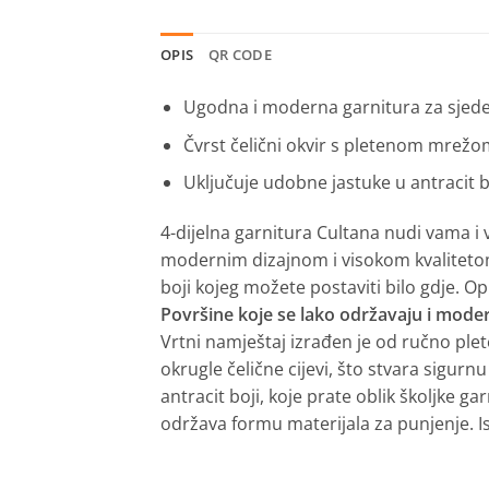
OPIS
QR CODE
Ugodna i moderna garnitura za sjedenj
Čvrst čelični okvir s pletenom mrež
Uključuje udobne jastuke u antracit b
4-dijelna garnitura Cultana nudi vama i v
modernim dizajnom i visokom kvalitetom 
boji kojeg možete postaviti bilo gdje. 
Površine koje se lako održavaju i moder
Vrtni namještaj izrađen je od ručno ple
okrugle čelične cijevi, što stvara sigur
antracit boji, koje prate oblik školjke
održava formu materijala za punjenje. I