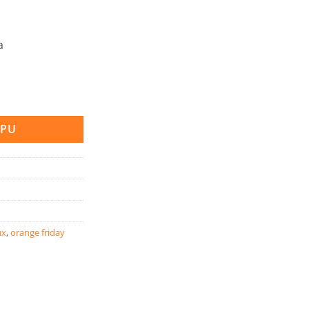
a
oličina
RPU
ux
,
orange friday