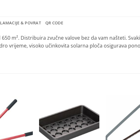
KLAMACIJE & POVRAT
QR CODE
 650 m². Distribuira zvučne valove bez da vam našteti. Svaki
vedro vrijeme, visoko učinkovita solarna ploča osigurava po
Dodaj
Dodaj
na
na
listu
listu
želja
želja