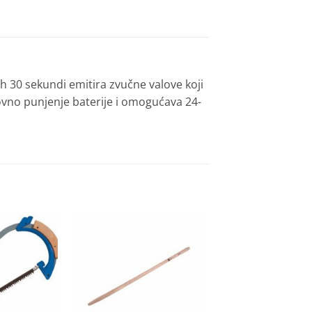
h 30 sekundi emitira zvučne valove koji
novno punjenje baterije i omogućava 24-
Dodaj
Dodaj
na
na
listu
listu
želja
želja