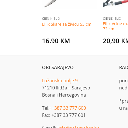
I
CJENIK ELIX
CJENIK ELIX
Ellix Vrtne 
ba Pop Up 85l
Ellix Škare za živicu 53 cm
72 cm
KM
16,90
KM
20,90
K
OBI SARAJEVO
RAD
Lužansko polje 9
pon.
71210 Ilidža – Sarajevo
ned
Bosna i Hercegovina
*pr
Tel.:
+387 33 777 600
u r
Fax: +387 33 777 601