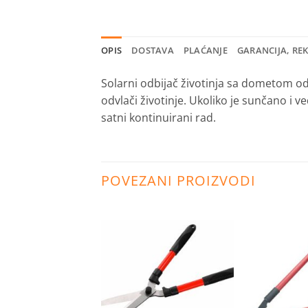
OPIS
DOSTAVA
PLAĆANJE
GARANCIJA, RE
Solarni odbijač životinja sa dometom od
odvlači životinje. Ukoliko je sunčano i 
satni kontinuirani rad.
POVEZANI PROIZVODI
Dodaj
Dodaj
na
na
listu
listu
želja
želja