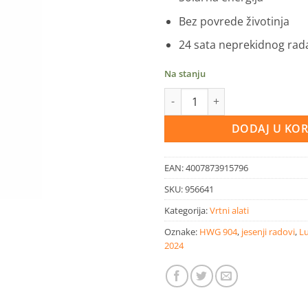
Bez povrede životinja
24 sata neprekidnog rad
Na stanju
LUX Solarni odbijač životinja k
DODAJ U KO
EAN:
4007873915796
SKU:
956641
Kategorija:
Vrtni alati
Oznake:
HWG 904
,
jesenji radovi
,
L
2024