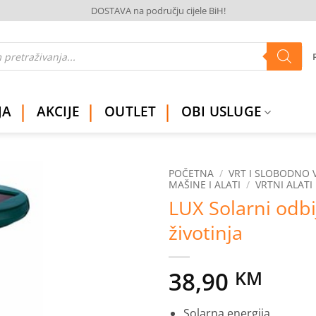
DOSTAVA na području cijele BiH!
JA
AKCIJE
OUTLET
OBI USLUGE
POČETNA
/
VRT I SLOBODNO 
MAŠINE I ALATI
/
VRTNI ALATI
LUX Solarni odbi
Dodaj
na
životinja
listu
želja
38,90
KM
Solarna energija