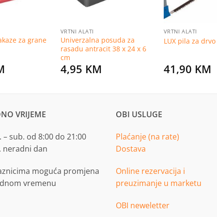
VRTNI ALATI
VRTNI ALATI
makaze za grane
Univerzalna posuda za
LUX pila za drv
rasadu antracit 38 x 24 x 6
cm
M
4,95
KM
41,90
KM
NO VRIJEME
OBI USLUGE
 – sub. od 8:00 do 21:00
Plaćanje (na rate)
. neradni dan
Dostava
aznicima moguća promjena
Online rezervacija i
adnom vremenu
preuzimanje u marketu
OBI neweletter