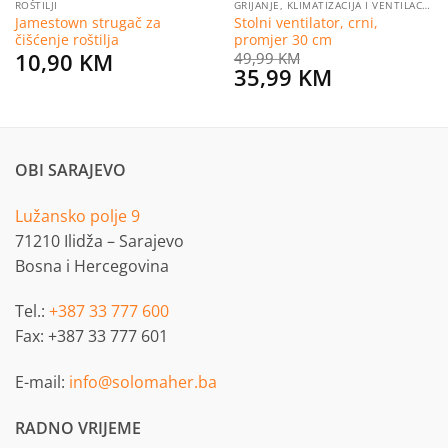
ROŠTILJI
GRIJANJE, KLIMATIZACIJA I VENTILACIJA
Jamestown strugač za
Stolni ventilator, crni,
čišćenje roštilja
promjer 30 cm
10,90
KM
49,99
KM
Original
Current
35,99
KM
price
price
was:
is:
49,99 KM.
35,99 KM.
OBI SARAJEVO
Lužansko polje 9
71210 Ilidža – Sarajevo
Bosna i Hercegovina
Tel.:
+387 33 777 600
Fax: +387 33 777 601
E-mail:
info@solomaher.ba
RADNO VRIJEME