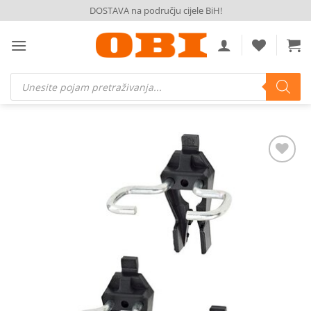
Skip
DOSTAVA na području cijele BiH!
to
content
Products
search
Dodaj
na
listu
želja