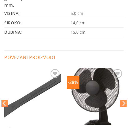
mm.
VISINA:
5,0
cm
ŠIROKO:
14,0
cm
DUBINA:
15,0
cm
POVEZANI PROIZVODI
-28%
Dodaj
Dodaj
na
na
listu
listu
želja
želja