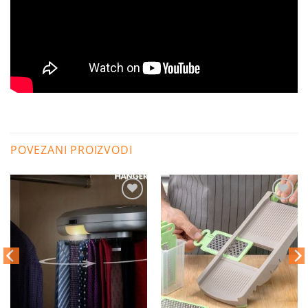
POVEZANI PROIZVODI
Dodaj
Dodaj
na
na
listu
listu
želja
želja