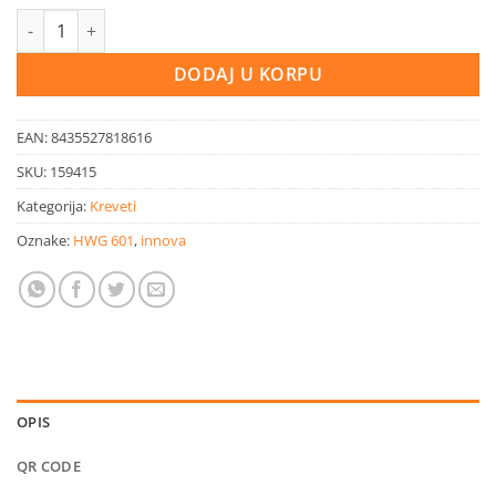
Univerzalna polica za krevet količina
DODAJ U KORPU
EAN:
8435527818616
SKU:
159415
Kategorija:
Kreveti
Oznake:
HWG 601
,
innova
OPIS
QR CODE