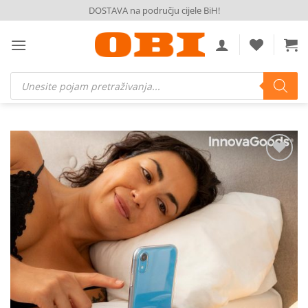
Skip
DOSTAVA na području cijele BiH!
to
content
Products
search
Dodaj
na
listu
želja