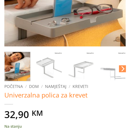
POČETNA
/
DOM
/
NAMJEŠTAJ
/
KREVETI
Univerzalna polica za krevet
32,90
KM
Na stanju