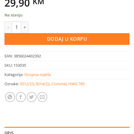
29,90
KM
Na stanju
Led panel 24W sa sklopkom 1950 lm količina
DODAJ U KORPU
EAN:
3856024402392
SKU:
153035
Kategorija:
Stropna svjetla
Oznake:
5012/23
,
5014/22
,
Commel
,
HWG 785
OPIS