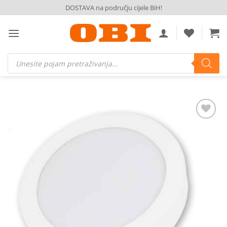
Skip
DOSTAVA na području cijele BiH!
to
content
Products
search
Dodaj
na
listu
želja