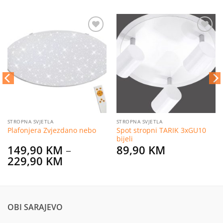
Dodaj
Dodaj
na
na
listu
listu
želja
želja
STROPNA SVJETLA
STROPNA SVJETLA
Spot stropni TARIK 3xGU10
Plafonjera Zvjezdano nebo
bijeli
149,90
KM
–
89,90
KM
Price
229,90
KM
range:
149,90 KM
through
229,90 KM
OBI SARAJEVO