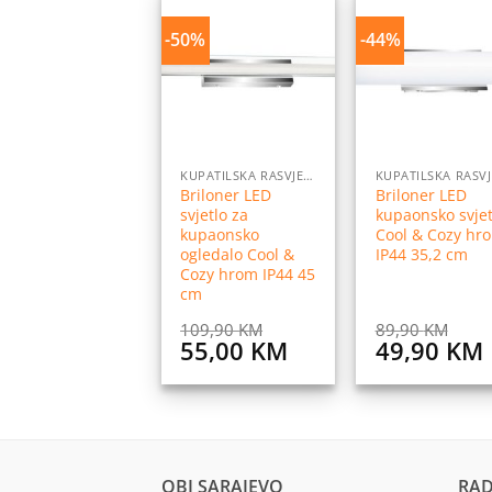
-50%
-44%
Dodaj
Do
na
listu
l
želja
ž
KUPATILSKA RASVJETA
Briloner LED
Briloner LED
svjetlo za
kupaonsko svjet
kupaonsko
Cool & Cozy hr
ogledalo Cool &
IP44 35,2 cm
Cozy hrom IP44 45
cm
109,90
KM
89,90
KM
Original
Current
Original
55,00
KM
49,90
KM
price
price
price
was:
is:
was:
i
109,90 KM.
55,00 KM.
89,90 KM.
OBI SARAJEVO
RAD