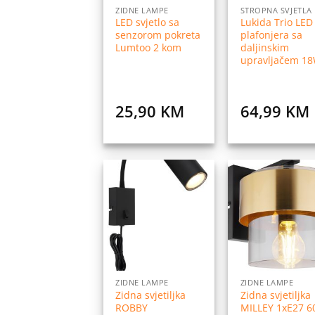
ZIDNE LAMPE
STROPNA SVJETLA
LED svjetlo sa
Lukida Trio LED
senzorom pokreta
plafonjera sa
Lumtoo 2 kom
daljinskim
upravljačem 1
25,90
KM
64,99
KM
Dodaj
Do
na
listu
l
želja
ž
ZIDNE LAMPE
ZIDNE LAMPE
Zidna svjetiljka
Zidna svjetiljka
ROBBY
MILLEY 1xE27 