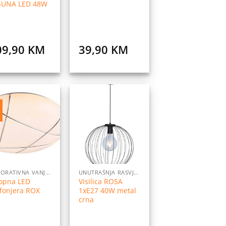
SUNA LED 48W
09,90
KM
39,90
KM
%
Dodaj
Dodaj
na
na
listu
listu
želja
želja
DEKORATIVNA VANJSKA RASVJETA
UNUTRAŠNJA RASVJETA
ropna LED
Visilica ROSA
fonjera ROX
1xE27 40W metal
crna