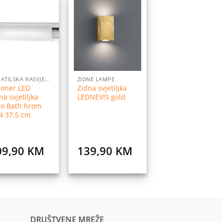
Dodaj
Dodaj
na
na
listu
listu
želja
želja
KUPATILSKA RASVJETA
ZIDNE LAMPE
loner LED
Zidna svjetiljka
na svjetiljka
LEDNEVIS gold
lo Bath hrom
4 37,5 cm
09,90
KM
139,90
KM
DRUŠTVENE MREŽE