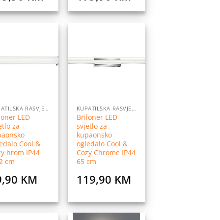
Dodaj
Dodaj
na
na
listu
listu
želja
želja
KUPATILSKA RASVJETA
KUPATILSKA RASVJETA
loner LED
Briloner LED
etlo za
svjetlo za
paonsko
kupaonsko
edalo Cool &
ogledalo Cool &
zy hrom IP44
Cozy Chrome IP44
,2 cm
65 cm
9,90
KM
119,90
KM