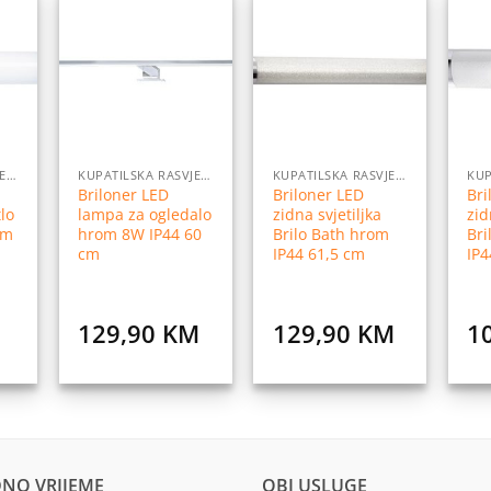
daj
Dodaj
Dodaj
na
na
na
istu
listu
listu
elja
želja
želja
KUPATILSKA RASVJETA
KUPATILSKA RASVJETA
KUPATILSKA RASVJETA
Briloner LED
Briloner LED
Bri
lo
lampa za ogledalo
zidna svjetiljka
zid
om
hrom 8W IP44 60
Brilo Bath hrom
Bri
cm
IP44 61,5 cm
IP4
129,90
KM
129,90
KM
1
Current
price
s:
49,90 KM.
NO VRIJEME
OBI USLUGE