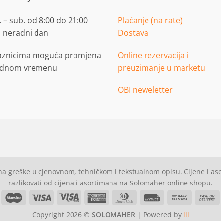
 – sub. od 8:00 do 21:00
Plaćanje (na rate)
. neradni dan
Dostava
aznicima moguća promjena
Online rezervacija i
adnom vremenu
preuzimanje u marketu
OBI neweletter
a greške u cjenovnom, tehničkom i tekstualnom opisu. Cijene i a
razlikovati od cijena i asortimana na Solomaher online shopu.
asterCard
Maestro
Visa
Visa
American
Dinners
Invoice
Bank
C
Electron
Express
Club
Transfer
Copyright 2026 ©
SOLOMAHER
| Powered by
lll
D