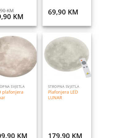
69,90
KM
,90
KM
iginal
Current
9,90
KM
ice
price
s:
is:
,90 KM.
29,90 KM.
Dodaj
Dodaj
na
na
listu
listu
želja
želja
OPNA SVJETLA
STROPNA SVJETLA
 plafonjera
Plafonjera LED
nar
LUNAR
09,90
KM
179,90
KM