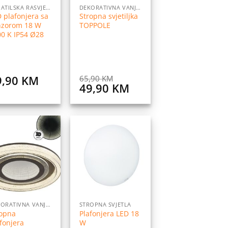
KUPATILSKA RASVJETA
DEKORATIVNA VANJSKA RASVJETA
 plafonjera sa
Stropna svjetiljka
nzorom 18 W
TOPPOLE
0 K IP54 Ø28
9,90
KM
65,90
KM
Original
Current
49,90
KM
price
price
was:
is:
65,90 KM.
49,90 KM.
Dodaj
Dodaj
na
na
listu
listu
želja
želja
DEKORATIVNA VANJSKA RASVJETA
STROPNA SVJETLA
ropna
Plafonjera LED 18
fonjera
W