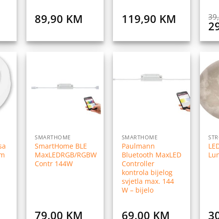
89,90
KM
119,90
KM
39
Or
2
pr
wa
39
daj
Dodaj
Dodaj
na
na
na
istu
listu
listu
elja
želja
želja
SMARTHOME
SMARTHOME
STR
sa
SmartHome BLE
Paulmann
LED
lm
MaxLEDRGB/RGBW
Bluetooth MaxLED
Lu
Contr 144W
Controller
kontrola bijelog
svjetla max. 144
W – bijelo
79,00
KM
69,00
KM
3