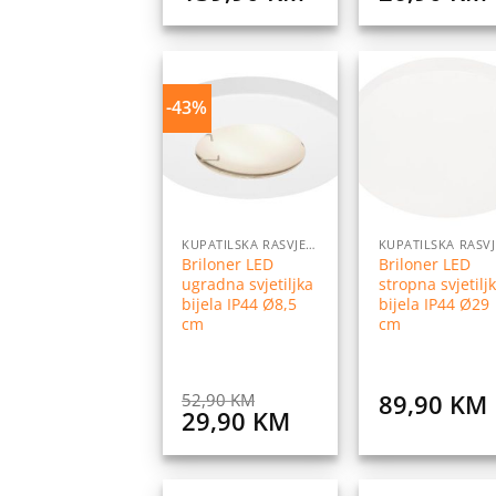
-43%
Dodaj
Do
na
listu
l
želja
ž
KUPATILSKA RASVJETA
Briloner LED
Briloner LED
ugradna svjetiljka
stropna svjetilj
bijela IP44 Ø8,5
bijela IP44 Ø29
cm
cm
89,90
KM
52,90
KM
Original
Current
29,90
KM
price
price
was:
is:
52,90 KM.
29,90 KM.