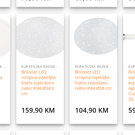
daj
Dodaj
Dodaj
na
na
na
istu
listu
listu
elja
želja
želja
KUPATILSKA RASVJETA
KUPATILSKA RASVJETA
KUPATILSKA RASVJETA
Briloner LED
Briloner LED
Bri
ka
stropna svjetiljka
stropna svjetiljka
svj
bijela zvjezdano
bijela zvjezdano
ku
nebo IP44 Ø38,5
nebo IP44 Ø28 cm
ogl
cm
Co
35
159,90
KM
104,90
KM
5