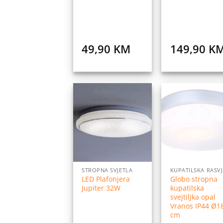
49,90
KM
149,90
K
Dodaj
Do
na
listu
l
želja
ž
STROPNA SVJETLA
LED Plafonjera
Globo stropna
Jupiter 32W
kupatilska
svejtiljka opal
Vranos IP44 Ø1
cm