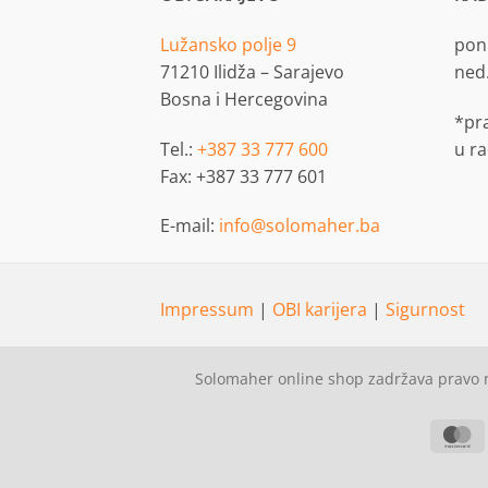
Lužansko polje 9
pon.
71210 Ilidža – Sarajevo
ned
Bosna i Hercegovina
*pr
Tel.:
+387 33 777 600
u r
Fax: +387 33 777 601
E-mail:
info@solomaher.ba
Impressum
|
OBI karijera
|
Sigurnost
Solomaher online shop zadržava pravo n
M