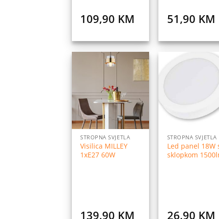
109,90
KM
51,90
KM
Dodaj
Do
na
listu
l
želja
ž
STROPNA SVJETLA
STROPNA SVJETLA
Visilica MILLEY
Led panel 18W 
1xE27 60W
sklopkom 1500
139,90
KM
26,90
KM