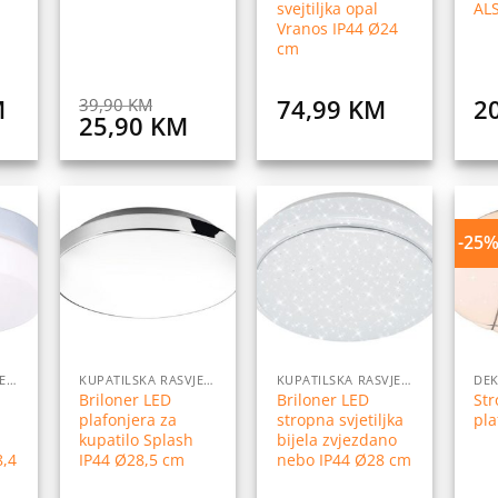
svejtiljka opal
AL
Vranos IP44 Ø24
cm
M
74,99
KM
2
39,90
KM
Original
Current
25,90
KM
price
price
was:
is:
39,90 KM.
25,90 KM.
-25
daj
Dodaj
Dodaj
na
na
na
istu
listu
listu
elja
želja
želja
KUPATILSKA RASVJETA
KUPATILSKA RASVJETA
KUPATILSKA RASVJETA
Briloner LED
Briloner LED
St
plafonjera za
stropna svjetiljka
pla
kupatilo Splash
bijela zvjezdano
8,4
IP44 Ø28,5 cm
nebo IP44 Ø28 cm