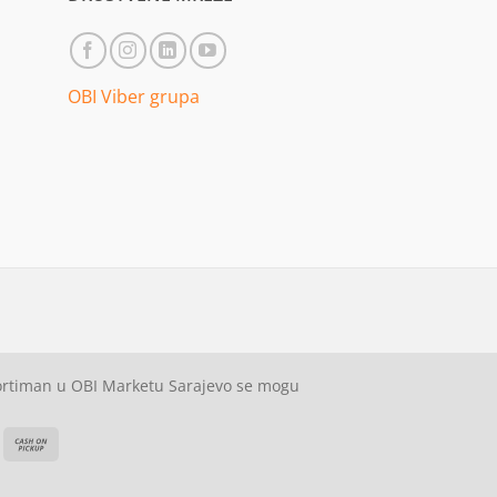
OBI Viber grupa
sortiman u OBI Marketu Sarajevo se mogu
ash
Cash
On
on
elivery
Pickup