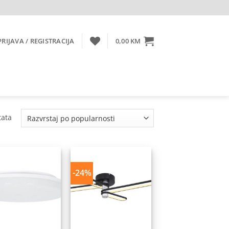
PRIJAVA / REGISTRACIJA
0,00
KM
Sorted
tata
by
popularity
-24%
Dodaj
Dodaj
na
na
listu
listu
želja
želja