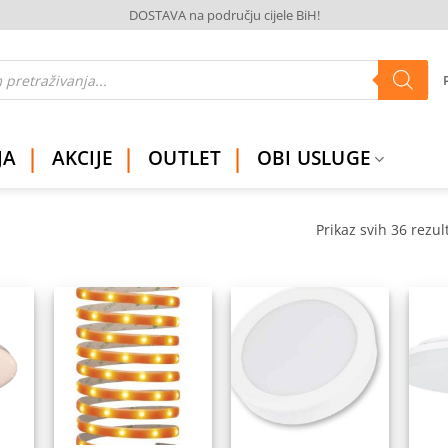
DOSTAVA na području cijele BiH!
JA
AKCIJE
OUTLET
OBI USLUGE
Prikaz svih 36 rezul
daj
Dodaj
Dodaj
na
na
na
istu
listu
listu
elja
želja
želja