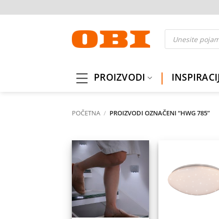
Skip
to
content
Products
search
PROIZVODI
INSPIRACI
POČETNA
/
PROIZVODI OZNAČENI “HWG 785”
Dodaj
Do
na
listu
l
želja
ž