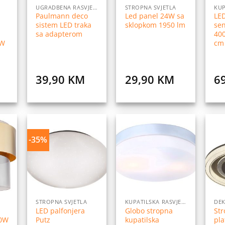
UGRADBENA RASVJETA
STROPNA SVJETLA
Paulmann deco
Led panel 24W sa
LED
sistem LED traka
sklopkom 1950 lm
se
sa adapterom
400
8W
cm
39,90
KM
29,90
KM
6
-35%
daj
Dodaj
Dodaj
na
na
na
istu
listu
listu
elja
želja
želja
STROPNA SVJETLA
KUPATILSKA RASVJETA
LED palfonjera
Globo stropna
St
60W
Putz
kupatilska
pla