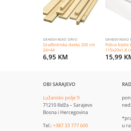
listu
listu
želja
želja
SKO DRVO
GRAĐEVINSKO DRVO
GRAĐEVINSKO
jena smreka GKL I
Građevinska daska 200 cm
Polica bijela
8×48
24×44
115x20x1,8 
KM
6,95
KM
15,99
K
OBI SARAJEVO
RAD
Lužansko polje 9
pon.
71210 Ilidža – Sarajevo
ned
Bosna i Hercegovina
*pr
Tel.:
+387 33 777 600
u r