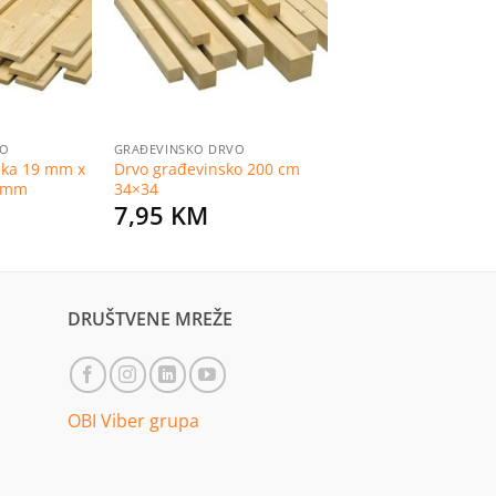
listu
listu
želja
želja
VO
GRAĐEVINSKO DRVO
ska 19 mm x
Drvo građevinsko 200 cm
0 mm
34×34
7,95
KM
DRUŠTVENE MREŽE
OBI Viber grupa