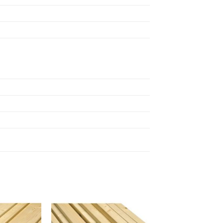
Dodaj
Dodaj
na
na