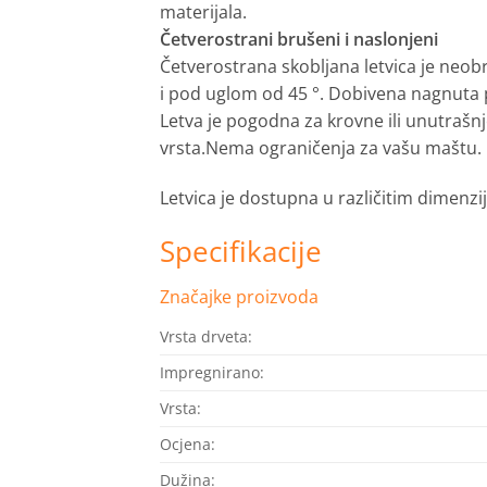
materijala.
Četverostrani brušeni i naslonjeni
Četverostrana skobljana letvica je neob
i pod uglom od 45 °.
Dobivena nagnuta p
Letva je pogodna za krovne ili unutrašnj
vrsta.Nema ograničenja za vašu maštu.
Letvica je dostupna u različitim dimenz
Specifikacije
Značajke proizvoda
Vrsta drveta:
Impregnirano:
Vrsta:
Ocjena:
Dužina: