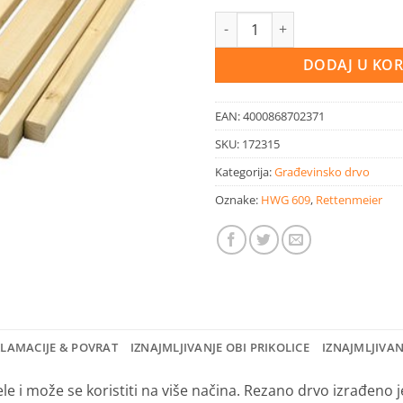
Drvo građevinsko 300 cm 24x74
DODAJ U KO
EAN:
4000868702371
SKU:
172315
Kategorija:
Građevinsko drvo
Oznake:
HWG 609
,
Rettenmeier
KLAMACIJE & POVRAT
IZNAJMLJIVANJE OBI PRIKOLICE
IZNAJMLJIVA
le i može se koristiti na više načina.
Rezano drvo izrađeno j