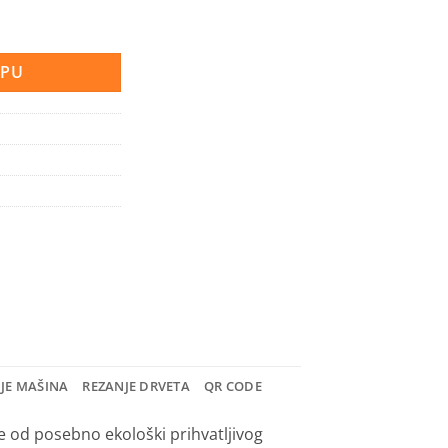
 količina
RPU
NJE MAŠINA
REZANJE DRVETA
QR CODE
e od posebno ekološki prihvatljivog