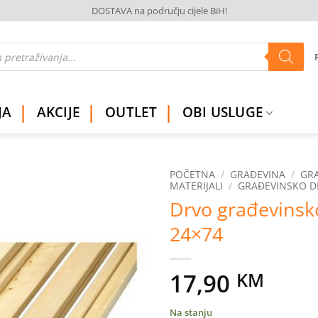
DOSTAVA na području cijele BiH!
JA
AKCIJE
OUTLET
OBI USLUGE
POČETNA
/
GRAĐEVINA
/
GRA
MATERIJALI
/
GRAĐEVINSKO 
Drvo građevinsk
Dodaj
na
24×74
listu
želja
17,90
KM
Na stanju