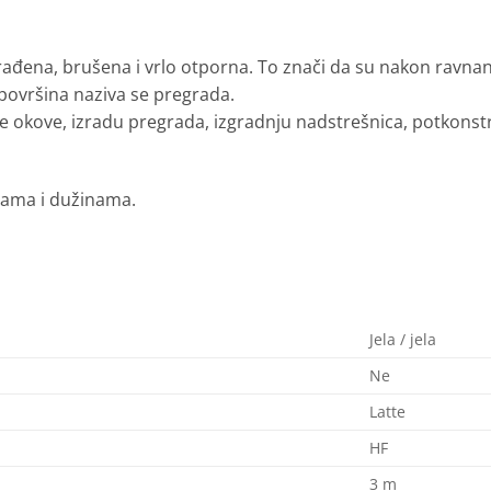
rađena, brušena i vrlo otporna.
To znači da su nakon ravnan
ovršina naziva se pregrada.
e okove, izradu pregrada, izgradnju nadstrešnica, potkonstru
ijama i dužinama.
Jela / jela
Ne
Latte
HF
3 m