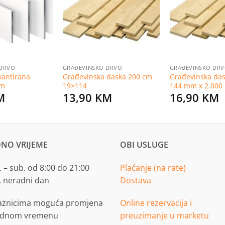
listu
listu
želja
želja
 DRVO
GRAĐEVINSKO DRVO
GRAĐEVINSKO DR
 kantirana
Građevinska daska 200 cm
Građevinska da
cm
19×114
144 mm x 2.00
M
13,90
KM
16,90
KM
NO VRIJEME
OBI USLUGE
 – sub. od 8:00 do 21:00
Plaćanje (na rate)
. neradni dan
Dostava
aznicima moguća promjena
Online rezervacija i
adnom vremenu
preuzimanje u marketu