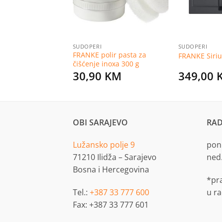
ALATI I PRIBOR ZA POLAGANJE PLOČICA
SUDOPERI
SUDOPERI
antni kroner za
FRANKE polir pasta za
FRANKE Siriu
 Ø35 mm
čišćenje inoxa 300 g
KM
30,90
KM
349,00
OBI SARAJEVO
RAD
Lužansko polje 9
pon.
71210 Ilidža – Sarajevo
ned
Bosna i Hercegovina
*pr
Tel.:
+387 33 777 600
u r
Fax: +387 33 777 601