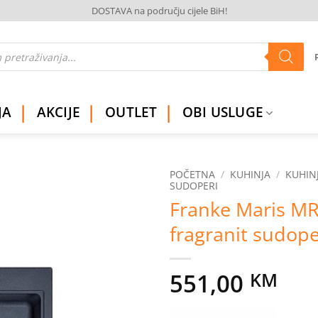
DOSTAVA na području cijele BiH!
JA
AKCIJE
OUTLET
OBI USLUGE
POČETNA
/
KUHINJA
/
KUHINJ
SUDOPERI
Franke Maris M
Dodaj
na
fragranit sudop
listu
želja
551,00
KM