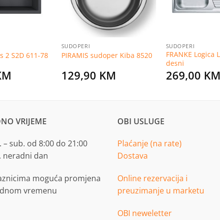
SUDOPERI
SUDOPERI
FRANKE Logica L
s 2 S2D 611-78
PIRAMIS sudoper Kiba 8520
desni
KM
129,90
KM
269,00
K
NO VRIJEME
OBI USLUGE
 – sub. od 8:00 do 21:00
Plaćanje (na rate)
. neradni dan
Dostava
aznicima moguća promjena
Online rezervacija i
adnom vremenu
preuzimanje u marketu
OBI neweletter