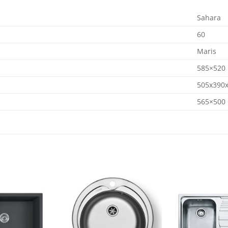
Sahara
60
Maris
585×520
505x390
565×500
Dodaj
Dodaj
na
na
listu
listu
želja
želja