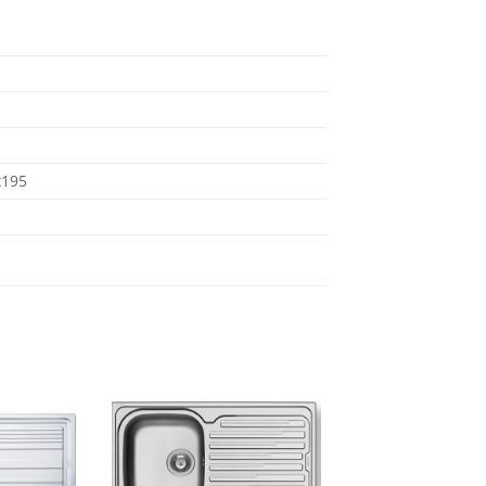
x195
Dodaj
Dodaj
na
na
listu
listu
želja
želja