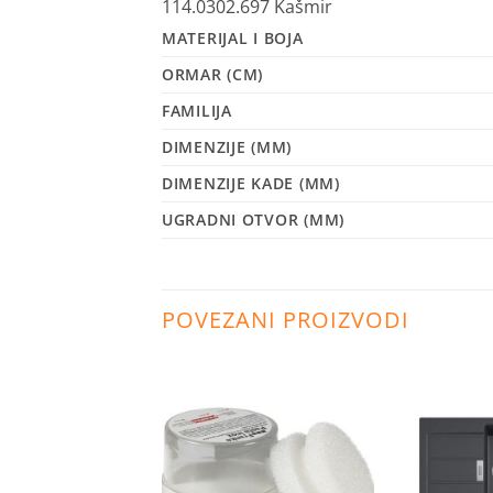
114.0302.697 Kašmir
MATERIJAL I BOJA
ORMAR (CM)
FAMILIJA
DIMENZIJE (MM)
DIMENZIJE KADE (MM)
UGRADNI OTVOR (MM)
POVEZANI PROIZVODI
Dodaj
Dodaj
na
na
listu
listu
želja
želja