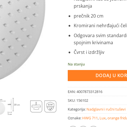
prskanja
prečnik 20 cm
Kromirani nehrđajući čel
Odgovara svim standard
spojnim krivinama
Čvrst i izdržljiv
Na stanju
DODAJ U KO
EAN:
4007873312816
SKU:
156102
Kategorija:
Nadglavni i ručni tuševi
Oznake:
HWG 711
,
Lux
,
orange frid