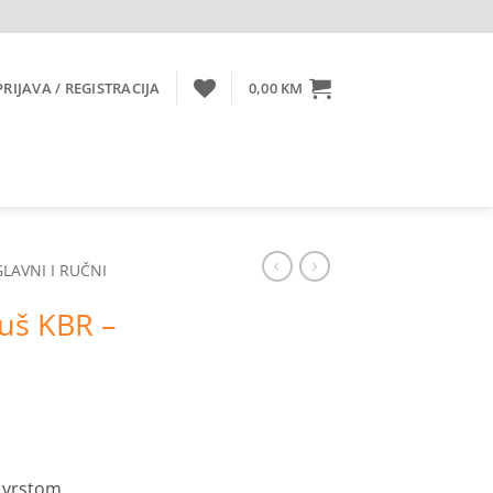
PRIJAVA / REGISTRACIJA
0,00
KM
LAVNI I RUČNI
tuš KBR –
 vrstom