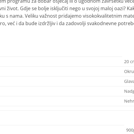
jem programu za dobar osjećaj ili o ugodnom završetku večer
i život. Gdje se bolje isključiti nego u svojoj maloj oazi? Ka
 ruku s nama. Veliku važnost pridajemo visokokvalitetnim ma
, već i da bude izdržljiv i da zadovolji svakodnevne potreb
20 c
Okru
Glav
Nadg
Nehr
900