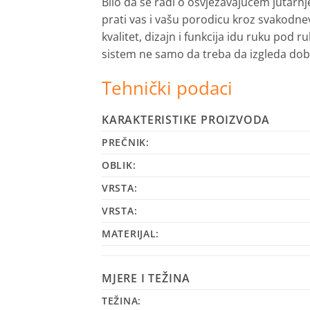
Bilo da se radi o osvježavajućem jutarn
prati vas i vašu porodicu kroz svakodnevn
kvalitet, dizajn i funkcija idu ruku pod
sistem ne samo da treba da izgleda dobro
Tehnički podaci
KARAKTERISTIKE PROIZVODA
PREČNIK:
OBLIK:
VRSTA:
VRSTA:
MATERIJAL:
MJERE I TEŽINA
TEŽINA: