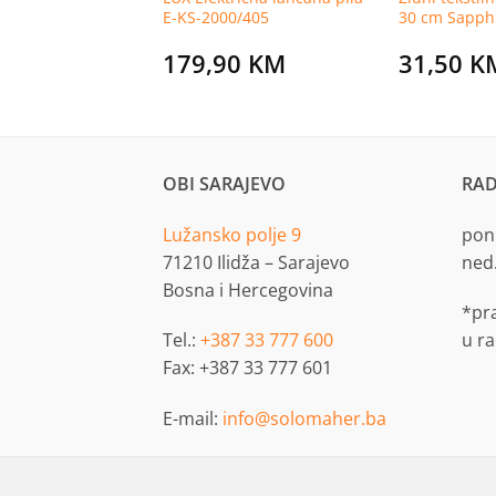
a roštilj 3 kom
E-KS-2000/405
30 cm Sapphi
KM
179,90
KM
31,50
K
OBI SARAJEVO
RAD
Lužansko polje 9
pon.
71210 Ilidža – Sarajevo
ned
Bosna i Hercegovina
*pr
Tel.:
+387 33 777 600
u r
Fax: +387 33 777 601
E-mail:
info@solomaher.ba