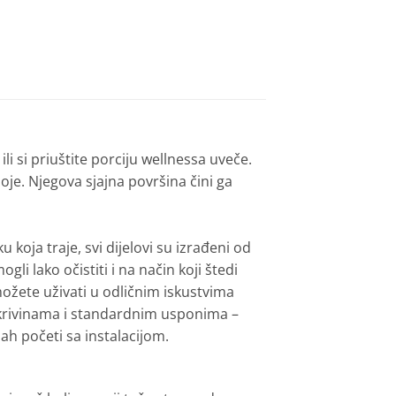
li si priuštite porciju wellnessa uveče.
je. Njegova sjajna površina čini ga
 koja traje, svi dijelovi su izrađeni od
 lako očistiti i na način koji štedi
žete uživati ​​u odličnim iskustvima
 krivinama i standardnim usponima –
ah početi sa instalacijom.