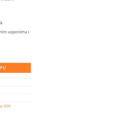
ik
nim usponima i
RPU
ay 2024