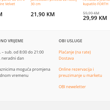
re Velvet
30 cm
kupatilo FORTH
M
21,90
KM
59,99
KM
Original
C
29,99
KM
price
p
was:
i
59,99 KM.
2
NO VRIJEME
OBI USLUGE
 – sub. od 8:00 do 21:00
Plaćanje (na rate)
. neradni dan
Dostava
aznicima moguća promjena
Online rezervacija i
adnom vremenu
preuzimanje u marketu
OBI neweletter