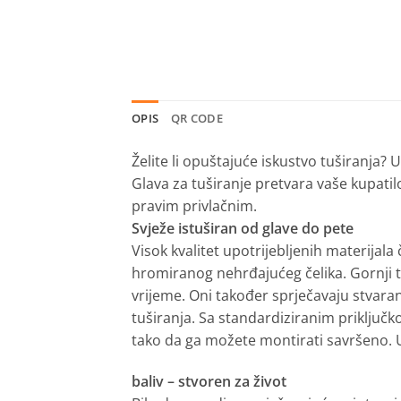
OPIS
QR CODE
Želite li opuštajuće iskustvo tuširanja?
U
Glava za tuširanje pretvara vaše kupati
pravim privlačnim.
Svježe istuširan od glave do pete
Visok kvalitet upotrijebljenih materijala 
hromiranog nehrđajućeg čelika. Gornji t
vrijeme. Oni također sprječavaju stvara
tuširanja. Sa standardiziranim priklju
tako da ga možete montirati savršeno. U
baliv – stvoren za život