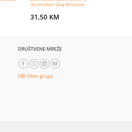
30 cm Silver Grey Structure
31,50
KM
urrent
rice
s:
9,99 KM.
DRUŠTVENE MREŽE
OBI Viber grupa