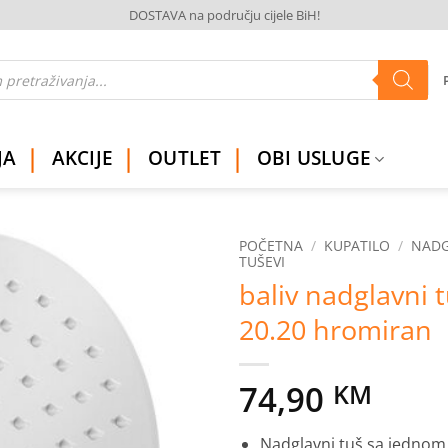
DOSTAVA na području cijele BiH!
JA
AKCIJE
OUTLET
OBI USLUGE
POČETNA
/
KUPATILO
/
NADG
TUŠEVI
baliv nadglavni 
Dodaj
na
20.20 hromiran
listu
želja
74,90
KM
Nadglavni tuš sa jednom