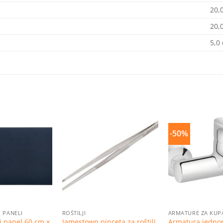
20,
20,
5,0
-50%
Dodaj
Dodaj
na
na
listu
listu
želja
želja
I PANELI
ROŠTILJI
ARMATURE ZA KUP
ni panel 60 cm x
Jamestown pinceta za roštilj
Armatura jedno