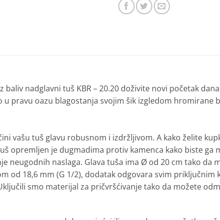
z baliv nadglavni tuš KBR – 20.20 doživite novi početak dana i
lo u pravu oazu blagostanja svojim šik izgledom hromirane bo
čini vašu tuš glavu robusnom i izdržljivom. A kako želite kupku
uš opremljen je dugmadima protiv kamenca kako biste ga mogli
nje neugodnih naslaga. Glava tuša ima Ø od 20 cm tako da mo
čkom od 18,6 mm (G 1/2), dodatak odgovara svim priključnim
ključili smo materijal za pričvršćivanje tako da možete odm