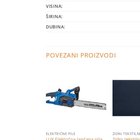
VISINA:
ŠIRINA:
DUBINA:
POVEZANI PROIZVODI
Dodaj
Dodaj
na
na
listu
listu
želja
želja
ILJI
ELEKTRIČNE PILE
ZIDNI TEKSTILN
 neprijanjajuća
LUX Električna lančana pila
Zidni tekstil