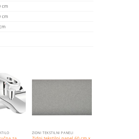
0
cm
0
cm
cm
Dodaj
Dodaj
na
na
listu
listu
želja
želja
ATILO
ZIDNI TEKSTILNI PANELI
ručna za
Zidni tekstilni panel 60 cm x