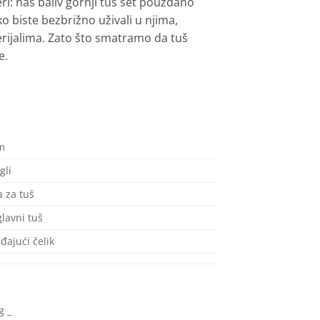
i: naš baliv gornji tuš set pouzdano
ko biste bezbrižno uživali u njima,
terijalima. Zato što smatramo da tuš
e.
m
gli
a za tuš
lavni tuš
đajući čelik
g
_