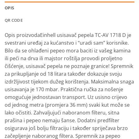
OPIS
QR CODE
Opis proizvoda
Einhell usisavač pepela TC-AV 1718 D je
svestrani uređaj za kućanstvo i “uradi sam” korisnike.
Bilo da se ohlađeni pepeo mora baciti iz vašeg kamina
ili peći na drva ili majstor roštilja provodi proljetno
čišćenje, usisavač pepela ne poznaje granice! Spremnik
za prikupljanje od 18 litara također dokazuje svoju
izdržljivost tijekom dužeg korištenja. Maksimalna snaga
usisavanja je 170 mbar. Praktična ručka za nošenje
omogućuje jednostavan transport. Uz usisno crijevo
od jednog metra (promjera 36 mm) svaki kut može se
lako očistiti. Zahvaljujući naboranom filteru, sitna
prašina i pepeo nemaju šanse. Dodatni predfilter
osigurava još bolju filtraciju i također spriječava brzo
začepljenje naboranog filtera. Spremnik za pepeo