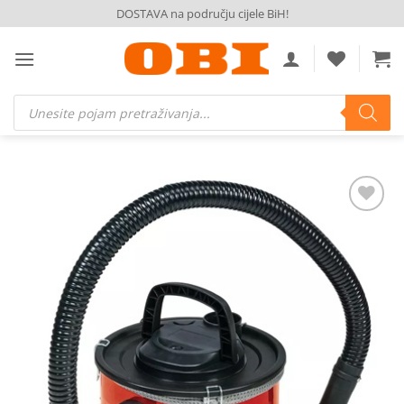
Skip
DOSTAVA na području cijele BiH!
to
content
Products
search
Dodaj
na
listu
želja