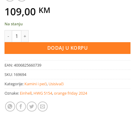
109,00
KM
Na stanju
Einhell električni usisivač za pepeo TC-AV 1718 količina
DODAJ U KORPU
EAN:
4006825660739
SKU:
169694
Kategorije:
Kamini i peći
,
Usisivači
Oznake:
Einhell
,
HWG 5154
,
orange friday 2024