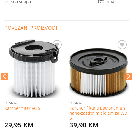
Usisna snaga
170 mbar
POVEZANI PROIZVODI
Dodaj
Dodaj
na
na
listu
listu
želja
želja
USISIVAČI
USISIVAČI
Kärcher filtar s patronama s
Kärcher filter VC 5
nano-zaštitnim slojem za WD
5
29,95
KM
39,90
KM