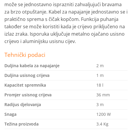
može se jednostavno isprazniti zahvaljujući bravama
za brzo otpuštanje. Kabel za napajanje jednostavno se i
praktično sprema s čičak kopčom. Funkcija puhanja
također se može koristiti kada je crijevo priključeno na
izlaz zraka. Isporuka uključuje metalno ojačano usisno
crijevo i aluminijsku usisnu cijev.
Tehnički podaci
Duljina kabela za napajanje
2 m
Duljina usisnog crijeva
1 m
Kapacitet spremnika
18 l
Promjer usisnog crijeva
36 mm
Radijus djelovanja
3 m
Snaga
1200 W
Težina proizvoda
3.4 Kg