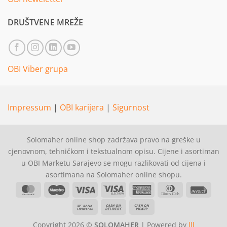
DRUŠTVENE MREŽE
OBI Viber grupa
Impressum
|
OBI karijera
|
Sigurnost
Solomaher online shop zadržava pravo na greške u
cjenovnom, tehničkom i tekstualnom opisu. Cijene i asortiman
u OBI Marketu Sarajevo se mogu razlikovati od cijena i
asortimana na Solomaher online shopu.
MasterCard
Maestro
Visa
Visa
American
Dinners
Invoi
Electron
Express
Club
Bank
Cash
Cash
Transfer
On
on
Copyright 2026 ©
SOLOMAHER
| Powered by
lll