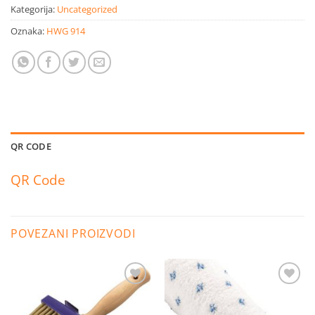
Kategorija:
Uncategorized
Oznaka:
HWG 914
QR CODE
QR Code
POVEZANI PROIZVODI
Dodaj
Dodaj
na
na
listu
listu