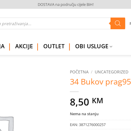
DOSTAVA na području cijele BiH!
JA
AKCIJE
OUTLET
OBI USLUGE
POČETNA
/
UNCATEGORIZED
34 Bukov prag9
Dodaj
na
listu
8,50
KM
želja
Nema na stanju
EAN:
3871276000257