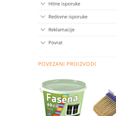
Hitne isporuke
Redovne isporuke
Reklamacije
Povrat
POVEZANI PROIZVODI
Dodaj
Dodaj
na
na
listu
listu
želja
želja