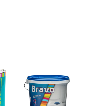
Dodaj
Dodaj
na
na
listu
listu
želja
želja