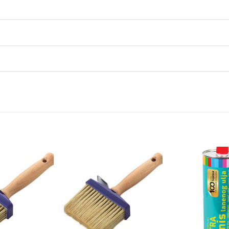
Dodaj
Dodaj
na
na
listu
listu
želja
želja