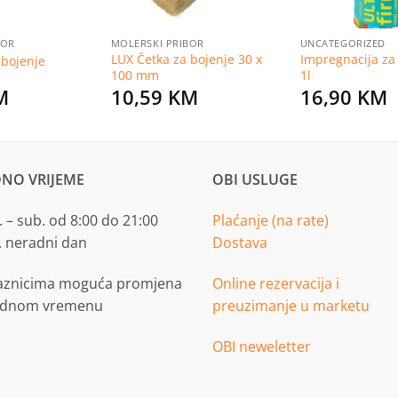
BOR
MOLERSKI PRIBOR
UNCATEGORIZED
LUX Četka za bojenje 30 x
Impregnacija za 
 bojenje
100 mm
1l
M
10,59
KM
16,90
KM
NO VRIJEME
OBI USLUGE
 – sub. od 8:00 do 21:00
Plaćanje (na rate)
. neradni dan
Dostava
aznicima moguća promjena
Online rezervacija i
adnom vremenu
preuzimanje u marketu
OBI neweletter