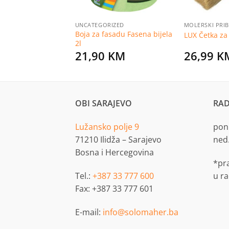
RIZED
UNCATEGORIZED
MOLERSKI PRI
jepilo za parket
Boja za fasadu Fasena bijela
LUX Četka za
2l
KM
21,90
KM
26,99
K
OBI SARAJEVO
RAD
Lužansko polje 9
pon.
71210 Ilidža – Sarajevo
ned
Bosna i Hercegovina
*pr
Tel.:
+387 33 777 600
u r
Fax: +387 33 777 601
E-mail:
info@solomaher.ba