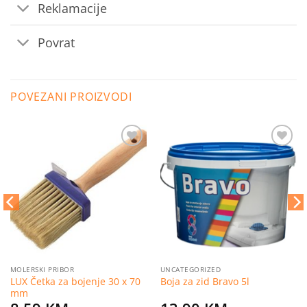
Reklamacije
Povrat
POVEZANI PROIZVODI
Dodaj
Dodaj
na
na
listu
listu
želja
želja
MOLERSKI PRIBOR
UNCATEGORIZED
LUX Četka za bojenje 30 x 70
Boja za zid Bravo 5l
mm