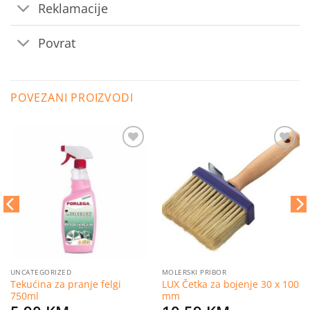
Reklamacije
Povrat
POVEZANI PROIZVODI
Dodaj
Dodaj
na
na
listu
listu
želja
želja
UNCATEGORIZED
MOLERSKI PRIBOR
Tekućina za pranje felgi
LUX Četka za bojenje 30 x 100
750ml
mm