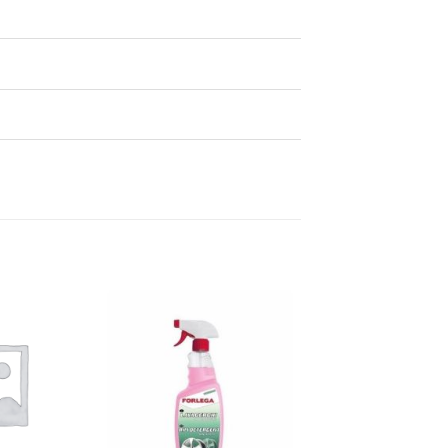
Dodaj
Dodaj
na
na
listu
listu
želja
želja