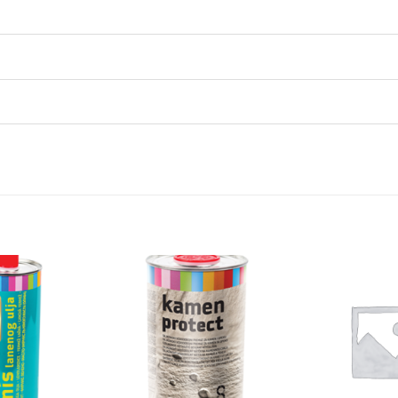
Dodaj
Dodaj
na
na
listu
listu
želja
želja