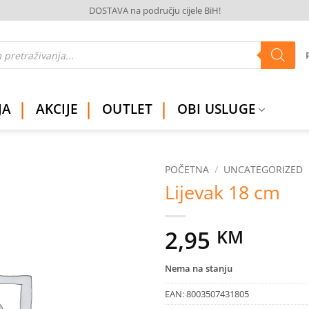
DOSTAVA na području cijele BiH!
JA
AKCIJE
OUTLET
OBI USLUGE
POČETNA
/
UNCATEGORIZED
Lijevak 18 cm
Dodaj
na
listu
2,95
KM
želja
Nema na stanju
EAN:
8003507431805