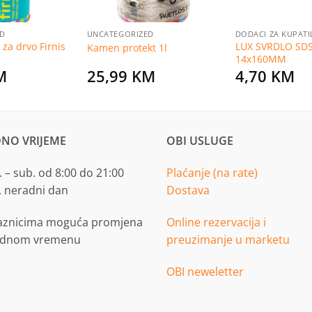
ED
UNCATEGORIZED
DODACI ZA KUPATI
za drvo Firnis
LUX SVRDLO SD
Kamen protekt 1l
14x160MM
M
25,99
KM
4,70
KM
NO VRIJEME
OBI USLUGE
 – sub. od 8:00 do 21:00
Plaćanje (na rate)
. neradni dan
Dostava
aznicima moguća promjena
Online rezervacija i
adnom vremenu
preuzimanje u marketu
OBI neweletter