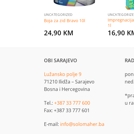
RIZED
UNCATEGORIZED
UNCATEGORIZ
Impregnacija 
d Bravo 15l
Boja za zid Bravo 10l
1l
KM
24,90
KM
16,90
K
OBI SARAJEVO
RAD
Lužansko polje 9
pon.
71210 Ilidža – Sarajevo
ned
Bosna i Hercegovina
*pr
Tel.:
+387 33 777 600
u r
Fax: +387 33 777 601
E-mail:
info@solomaher.ba