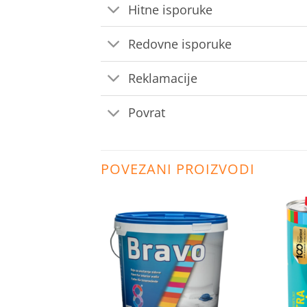
Hitne isporuke
Redovne isporuke
Reklamacije
Povrat
POVEZANI PROIZVODI
Dodaj
Dodaj
na
na
listu
listu
želja
želja