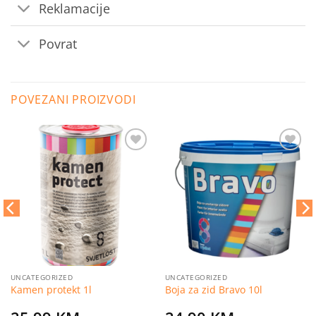
Reklamacije
Povrat
POVEZANI PROIZVODI
Dodaj
Dodaj
na
na
listu
listu
želja
želja
UNCATEGORIZED
UNCATEGORIZED
Kamen protekt 1l
Boja za zid Bravo 10l