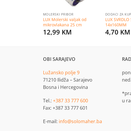
PRIBOR
MOLERSKI PRIBOR
DODACI ZA KU
 za bojenje 60 x
LUX Molerski valjak od
LUX SVRDLO 
mikrovlakana 25 cm
14x160MM
KM
12,99
KM
4,70
KM
OBI SARAJEVO
RAD
Lužansko polje 9
pon.
71210 Ilidža – Sarajevo
ned
Bosna i Hercegovina
*pr
Tel.:
+387 33 777 600
u r
Fax: +387 33 777 601
E-mail:
info@solomaher.ba