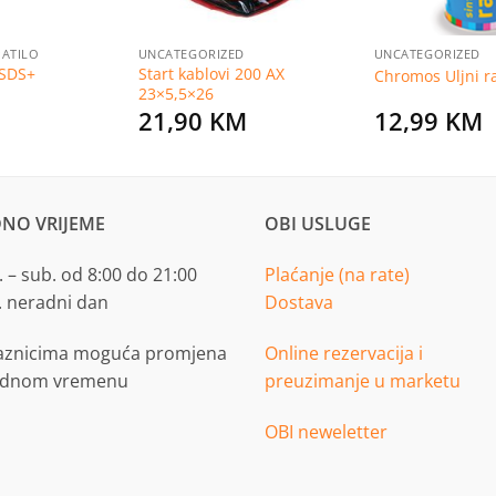
PATILO
UNCATEGORIZED
UNCATEGORIZED
SDS+
Start kablovi 200 AX
Chromos Uljni ra
23×5,5×26
21,90
KM
12,99
KM
NO VRIJEME
OBI USLUGE
 – sub. od 8:00 do 21:00
Plaćanje (na rate)
. neradni dan
Dostava
aznicima moguća promjena
Online rezervacija i
adnom vremenu
preuzimanje u marketu
OBI neweletter