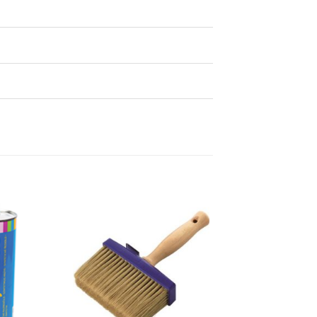
Dodaj
Dodaj
na
na
listu
listu
želja
želja