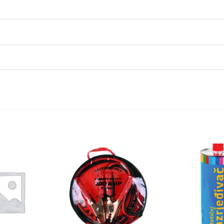
Dodaj
Dodaj
na
na
listu
listu
želja
želja