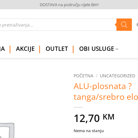
DOSTAVA na području cijele BiH!
JA
AKCIJE
OUTLET
OBI USLUGE
POČETNA
/
UNCATEGORIZED
ALU-plosnata ?
Dodaj
tanga/srebro elo
na
listu
želja
12,70
KM
Nema na stanju