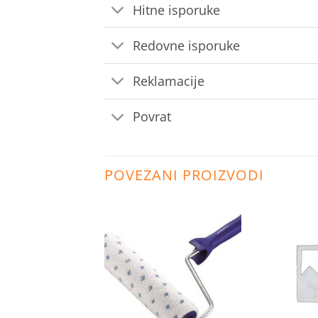
Hitne isporuke
Redovne isporuke
Reklamacije
Povrat
POVEZANI PROIZVODI
Dodaj
Dodaj
na
na
listu
listu
želja
želja