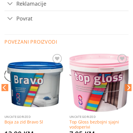
Reklamacije
Povrat
POVEZANI PROIZVODI
Dodaj
Dodaj
na
na
listu
listu
želja
želja
UNCATEGORIZED
UNCATEGORIZED
Top Gloss bezbojni sjajni
Boja za zid Bravo 5l
vodoperivi