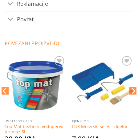
Reklamacije
Povrat
POVEZANI PROIZVODI
Dodaj
Dodaj
na
na
listu
listu
želja
želja
UNCATEGORIZED
CJENIK OBI
Top Mat bezbojni vodoperivi
LUX Molerski set 6 – dijelni
premaz 5l