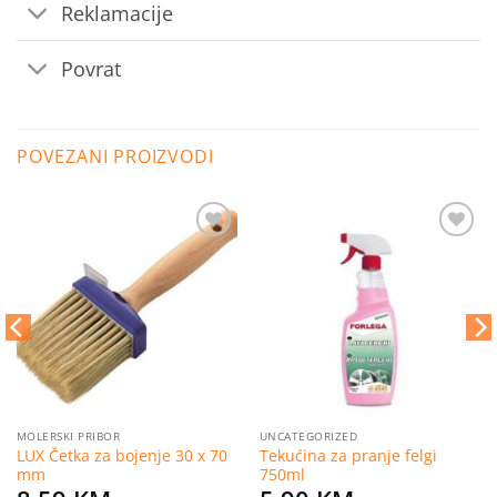
Reklamacije
Povrat
POVEZANI PROIZVODI
Dodaj
Dodaj
na
na
listu
listu
želja
želja
MOLERSKI PRIBOR
UNCATEGORIZED
LUX Četka za bojenje 30 x 70
Tekućina za pranje felgi
mm
750ml