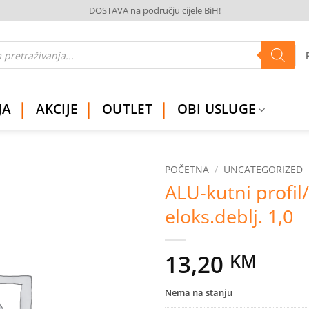
DOSTAVA na području cijele BiH!
JA
AKCIJE
OUTLET
OBI USLUGE
POČETNA
/
UNCATEGORIZED
ALU-kutni profil
Dodaj
eloks.deblj. 1,0
na
listu
želja
13,20
KM
Nema na stanju