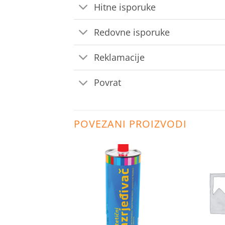
Hitne isporuke
Redovne isporuke
Reklamacije
Povrat
POVEZANI PROIZVODI
Dodaj
Dodaj
na
na
listu
listu
želja
želja