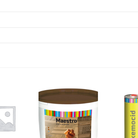
Dodaj
Dodaj
na
na
listu
listu
želja
želja