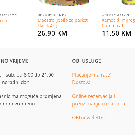
RO OPREME
UNCATEGORIZED
UNCATEGORIZED
Maestro ljepilo za parket
Kemocid impreg
brna
klasik 4kg
Chromos 1l
26,90
KM
11,50
KM
NO VRIJEME
OBI USLUGE
 – sub. od 8:00 do 21:00
Plaćanje (na rate)
. neradni dan
Dostava
aznicima moguća promjena
Online rezervacija i
adnom vremenu
preuzimanje u marketu
OBI neweletter