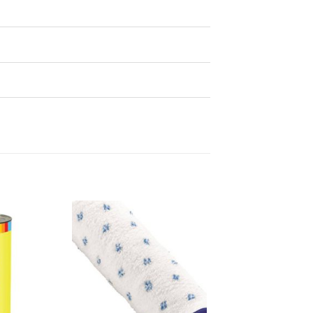
Dodaj
Dodaj
na
na
listu
listu
želja
želja