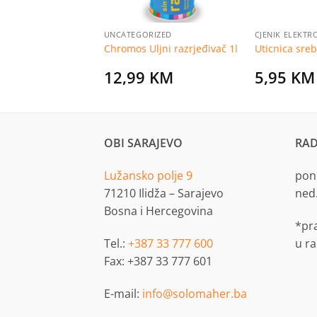
RIZED
UNCATEGORIZED
CJENIK ELEKT
za suho poliranje
Chromos Uljni razrjeđivač 1l
Uticnica sre
KM
12,99
KM
5,95
KM
OBI SARAJEVO
RAD
Lužansko polje 9
pon.
71210 Ilidža – Sarajevo
ned
Bosna i Hercegovina
*pr
Tel.:
+387 33 777 600
u r
Fax: +387 33 777 601
E-mail:
info@solomaher.ba