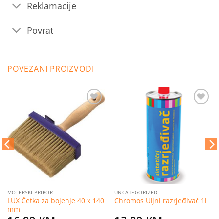
Reklamacije
Povrat
POVEZANI PROIZVODI
Dodaj
Dodaj
na
na
listu
listu
želja
želja
MOLERSKI PRIBOR
UNCATEGORIZED
LUX Četka za bojenje 40 x 140
Chromos Uljni razrjeđivač 1l
mm