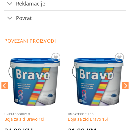
Reklamacije
Povrat
POVEZANI PROIZVODI
Dodaj
Dodaj
na
na
listu
listu
želja
želja
UNCATEGORIZED
UNCATEGORIZED
Boja za zid Bravo 10l
Boja za zid Bravo 15l