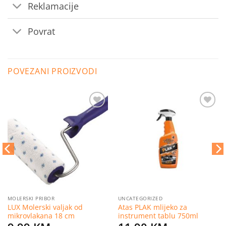
Reklamacije
Povrat
POVEZANI PROIZVODI
Dodaj
Dodaj
na
na
listu
listu
želja
želja
MOLERSKI PRIBOR
UNCATEGORIZED
LUX Molerski valjak od
Atas PLAK mlijeko za
mikrovlakana 18 cm
instrument tablu 750ml