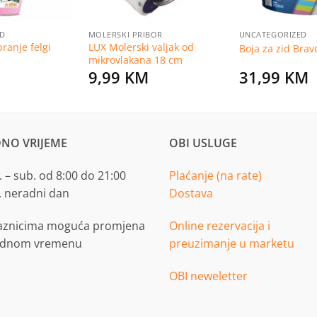
ED
MOLERSKI PRIBOR
UNCATEGORIZED
ranje felgi
LUX Molerski valjak od
Boja za zid Brav
mikrovlakana 18 cm
9,99
KM
31,99
KM
NO VRIJEME
OBI USLUGE
 – sub. od 8:00 do 21:00
Plaćanje (na rate)
. neradni dan
Dostava
aznicima moguća promjena
Online rezervacija i
adnom vremenu
preuzimanje u marketu
OBI neweletter