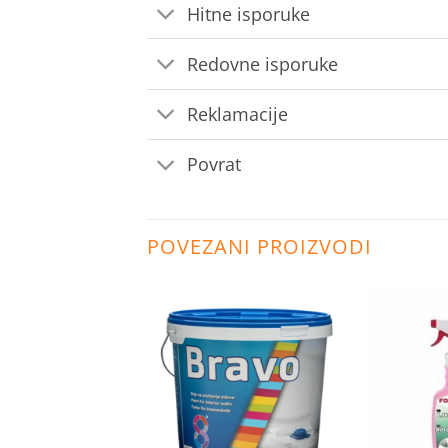
Hitne isporuke
Redovne isporuke
Reklamacije
Povrat
POVEZANI PROIZVODI
Dodaj
Dodaj
na
na
listu
listu
želja
želja