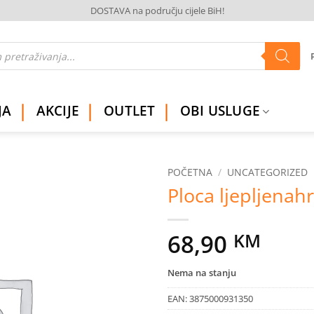
DOSTAVA na području cijele BiH!
JA
AKCIJE
OUTLET
OBI USLUGE
POČETNA
/
UNCATEGORIZED
Ploca ljepljenah
Dodaj
na
listu
68,90
KM
želja
Nema na stanju
EAN:
3875000931350