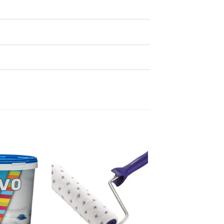
Dodaj
Dodaj
na
na
listu
listu
želja
želja