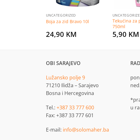
RIZED
UNCATEGORIZED
UNCATEGORIZ
ezbojni vodoperivi
Tekućina za p
Boja za zid Bravo 10l
85l
750ml
KM
24,90
KM
5,90
KM
OBI SARAJEVO
RAD
Lužansko polje 9
pon.
71210 Ilidža – Sarajevo
ned
Bosna i Hercegovina
*pr
Tel.:
+387 33 777 600
u r
Fax: +387 33 777 601
E-mail:
info@solomaher.ba