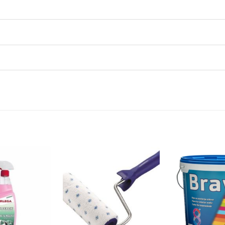
Dodaj
Dodaj
na
na
listu
listu
želja
želja