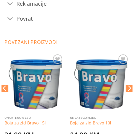
Reklamacije
Povrat
POVEZANI PROIZVODI
Dodaj
Dodaj
na
na
listu
listu
želja
želja
UNCATEGORIZED
UNCATEGORIZED
Boja za zid Bravo 15l
Boja za zid Bravo 10l