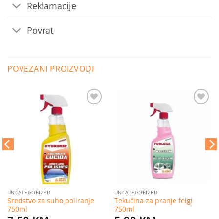
Reklamacije
Povrat
POVEZANI PROIZVODI
Dodaj
Dodaj
na
na
listu
listu
želja
želja
UNCATEGORIZED
UNCATEGORIZED
Sredstvo za suho poliranje
Tekućina za pranje felgi
750ml
750ml