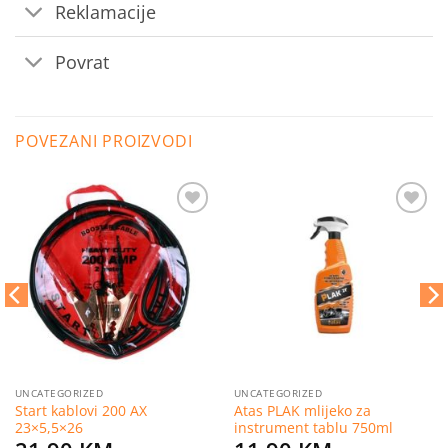
Reklamacije
Povrat
POVEZANI PROIZVODI
Dodaj
Dodaj
na
na
listu
listu
želja
želja
UNCATEGORIZED
UNCATEGORIZED
Start kablovi 200 AX
Atas PLAK mlijeko za
23×5,5×26
instrument tablu 750ml