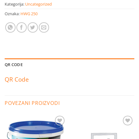
Kategorija:
Uncategorized
Oznaka:
HWG 250
QR CODE
QR Code
POVEZANI PROIZVODI
Dodaj
Dodaj
na
na
listu
listu