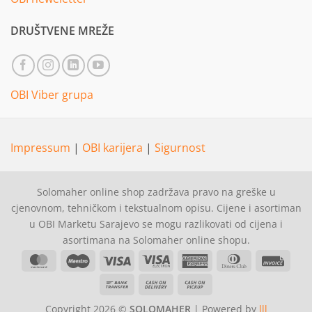
DRUŠTVENE MREŽE
OBI Viber grupa
Impressum
|
OBI karijera
|
Sigurnost
Solomaher online shop zadržava pravo na greške u
cjenovnom, tehničkom i tekstualnom opisu. Cijene i asortiman
u OBI Marketu Sarajevo se mogu razlikovati od cijena i
asortimana na Solomaher online shopu.
MasterCard
Maestro
Visa
Visa
American
Dinners
Invoi
Electron
Express
Club
Bank
Cash
Cash
Transfer
On
on
Copyright 2026 ©
SOLOMAHER
| Powered by
lll