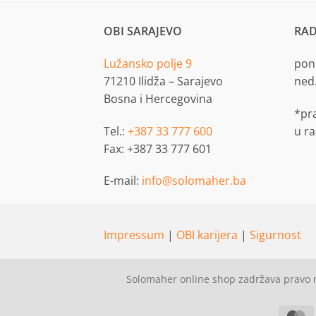
OBI SARAJEVO
RAD
Lužansko polje 9
pon.
71210 Ilidža – Sarajevo
ned
Bosna i Hercegovina
*pr
Tel.:
+387 33 777 600
u r
Fax: +387 33 777 601
E-mail:
info@solomaher.ba
Impressum
|
OBI karijera
|
Sigurnost
Solomaher online shop zadržava pravo n
M