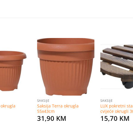
Dodaj
Dodaj
na
na
listu
listu
želja
želja
SAKSIJE
SAKSIJE
 okrugla
Saksija Terra okrugla
LUX pokretni sta
55x43cm
cvijeće okrugli
31,90
KM
15,70
KM