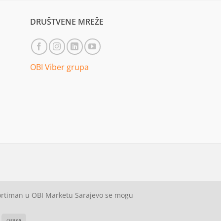
DRUŠTVENE MREŽE
OBI Viber grupa
sortiman u OBI Marketu Sarajevo se mogu
ash
Cash