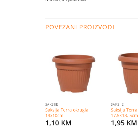
POVEZANI PROIZVODI
Dodaj
Dodaj
na
na
listu
listu
želja
želja
SAKSIJE
SAKSIJE
erra okrugla
Saksija Terra okrugla
Saksija Terra
13x10cm
17,5×13, 5cm
KM
1,10
KM
1,95
KM