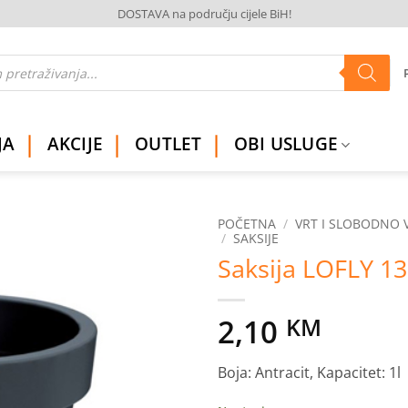
DOSTAVA na području cijele BiH!
JA
AKCIJE
OUTLET
OBI USLUGE
POČETNA
/
VRT I SLOBODNO 
/
SAKSIJE
Saksija LOFLY 1
Dodaj
na
listu
želja
2,10
KM
Boja: Antracit, Kapacitet: 1l