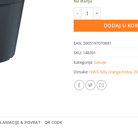
Na stanju
Saksija LOFLY 13,40 cm količin
DODAJ U KO
EAN:
5905197070841
SKU:
148391
Kategorija:
Saksije
Oznake:
HWG 920
,
orange friday 2
KLAMACIJE & POVRAT
QR CODE