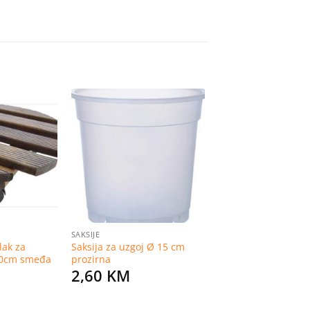
Dodaj
Dodaj
na
na
listu
listu
želja
želja
SAKSIJE
lak za
Saksija za uzgoj Ø 15 cm
 30cm smeđa
prozirna
2,60
KM