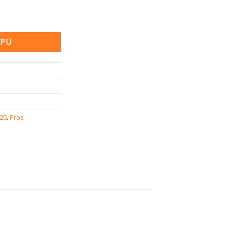
a
RPU
020
,
Pros