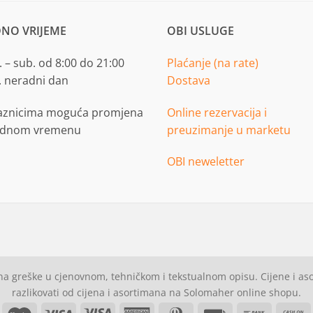
NO VRIJEME
OBI USLUGE
 – sub. od 8:00 do 21:00
Plaćanje (na rate)
. neradni dan
Dostava
aznicima moguća promjena
Online rezervacija i
adnom vremenu
preuzimanje u marketu
OBI neweletter
a greške u cjenovnom, tehničkom i tekstualnom opisu. Cijene i a
razlikovati od cijena i asortimana na Solomaher online shopu.
asterCard
Maestro
Visa
Visa
American
Dinners
Invoice
Bank
C