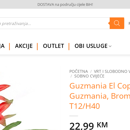
DOSTAVA na području cijele BiH!
JA
AKCIJE
OUTLET
OBI USLUGE
POČETNA
/
VRT I SLOBODNO 
/
SOBNO CVIJEĆE
Guzmania El Co
Dodaj
na
Guzmania, Brome
listu
želja
T12/H40
22,99
KM