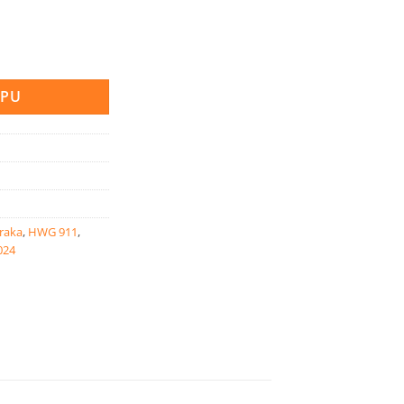
Bromelia | T12/H40 količina
RPU
zraka
,
HWG 911
,
024