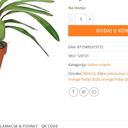
Na stanju
Guzmania El Cope | Guzmania, 
DODAJ U KO
EAN:
8715495315172
SKU:
123131
Kategorija:
Sobno cvijeće
Oznake
5003/23
,
Biljke preciscivac 
orange friday 2020
,
orange friday 2
KLAMACIJE & POVRAT
QR CODE