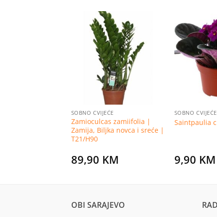
Dodaj
Dodaj
na
na
listu
listu
želja
želja
JEĆE
SOBNO CVIJEĆE
SOBNO CVIJEĆE
Phalaenopsis 1
Zamioculcas zamiifolia |
Saintpaulia 
Zamija, Biljka novca i sreće |
T21/H90
KM
89,90
KM
9,90
KM
OBI SARAJEVO
RAD