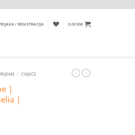
PRIJAVA / REGISTRACIJA
0,00
KM
VRIJEME
/
CVIJEĆE
pe |
lia |