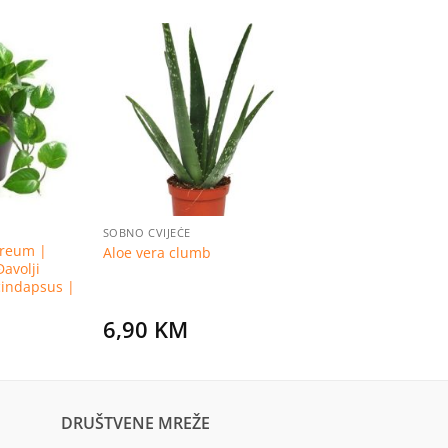
Dodaj
Dodaj
na
na
listu
listu
želja
želja
SOBNO CVIJEĆE
reum |
Aloe vera clumb
Đavolji
scindapsus |
6,90
KM
DRUŠTVENE MREŽE