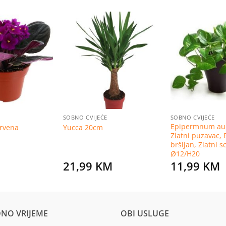
Dodaj
Dodaj
na
na
listu
listu
želja
želja
SOBNO CVIJEĆE
SOBNO CVIJEĆE
Epipermnum au
crvena
Yucca 20cm
Zlatni puzavac, 
bršljan, Zlatni 
Ø12/H20
21,99
KM
11,99
KM
NO VRIJEME
OBI USLUGE