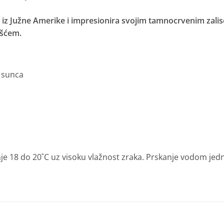
 iz Južne Amerike i impresionira svojim tamnocrvenim zalisc
išćem.
 sunca
je 18 do 20˚C uz visoku vlažnost zraka. Prskanje vodom jed