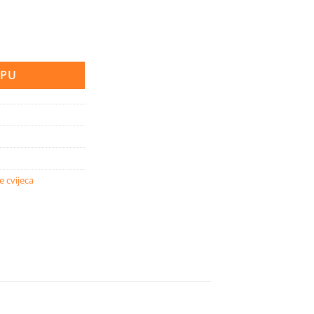
na kadulja nana incendio količina
RPU
 cvijeca