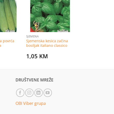
na
na
listu
listu
želja
želja
SJEMENA
a povrća
Sjemenska kesica začina
a
bosiljak italiano classico
1,05
KM
DRUŠTVENE MREŽE
OBI Viber grupa