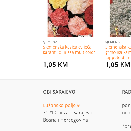
na
na
listu
listu
želja
želja
SJEMENA
SJEMENA
 kesica cvijeća
Sjemenska kesica cvijeća
Sjemenska ke
ta piuma di struzzo
karanfil di nizza multicolor
grmolika ka
tappeto di n
KM
1,05
KM
1,05
KM
OBI SARAJEVO
RAD
Lužansko polje 9
pon.
71210 Ilidža – Sarajevo
ned
Bosna i Hercegovina
*pr