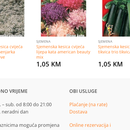
na
na
listu
listu
želja
želja
SJEMENA
SJEMENA
sica cvijeća
Sjemenska kesica cvijeća
Sjemenska kesic
menjarka
lijepa kata american beauty
tikvica trio tikvic
eve
mix
1,05
KM
1,05
KM
NO VRIJEME
OBI USLUGE
 – sub. od 8:00 do 21:00
Plaćanje (na rate)
. neradni dan
Dostava
aznicima moguća promjena
Online rezervacija i