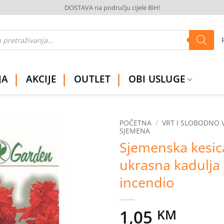
DOSTAVA na području cijele BiH!
JA
AKCIJE
OUTLET
OBI USLUGE
POČETNA
/
VRT I SLOBODNO 
SJEMENA
Sjemenska kesica
Dodaj
na
ukrasna kadulja
listu
želja
incendio
1,05
KM