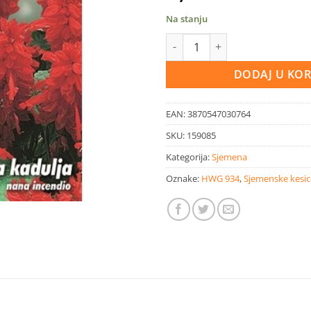
Na stanju
Sjemenska kesica cvijeća ukras
DODAJ U KO
EAN:
3870547030764
SKU:
159085
Kategorija:
Sjemena
Oznake:
HWG 934
,
Sjemenske kesice